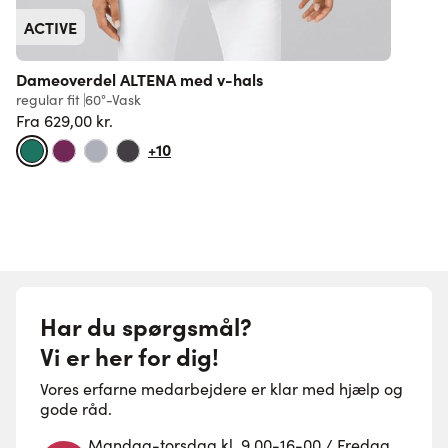
ACTIVE
Dameoverdel ALTENA med v-hals
regular fit
60°-Vask
s
Fra
629,00 kr.
7
Normalpris
+10
Har du spørgsmål?
Vi er her for dig!
Vores erfarne medarbejdere er klar med hjælp og
gode råd.
Mandag-torsdag kl. 9.00-16-00 / Fredag