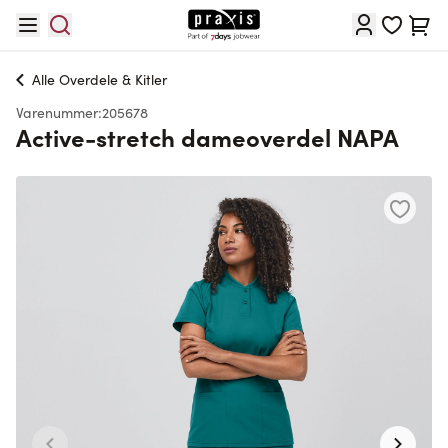
Skip to Content
Cart
Alle
Overdele & Kitler
Varenummer:
205678
Active-stretch dameoverdel NAPA