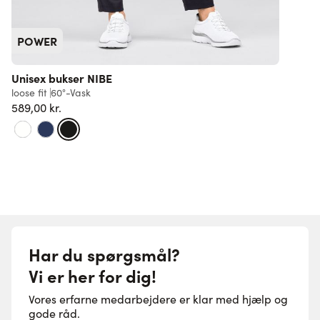
POWER
Unisex bukser NIBE
loose fit
60°-Vask
r
589,00 kr.
F
Har du spørgsmål?
Vi er her for dig!
Vores erfarne medarbejdere er klar med hjælp og
gode råd.