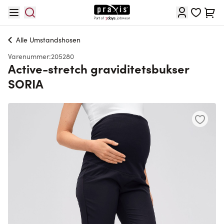
Skip to Content
Cart
Alle
Umstandshosen
Varenummer:
205280
Active-stretch graviditetsbukser
SORIA