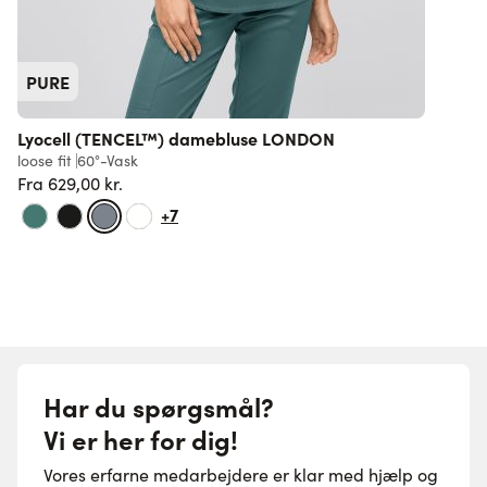
PURE
Lyocell (TENCEL™) damebluse LONDON
loose fit
60°-Vask
o
Fra
629,00 kr.
1
Normalpris
+7
Har du spørgsmål?
Vi er her for dig!
Vores erfarne medarbejdere er klar med hjælp og