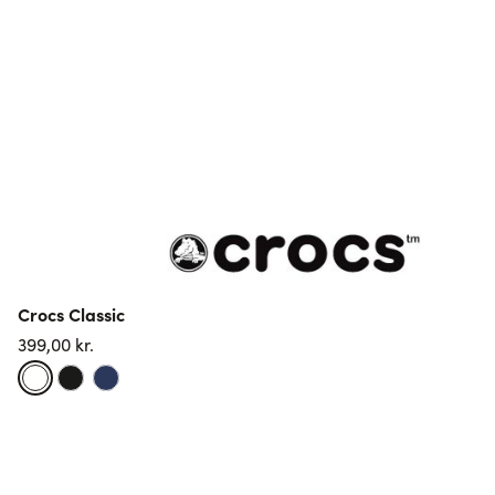
A
r
3
Crocs Classic
399,00 kr.