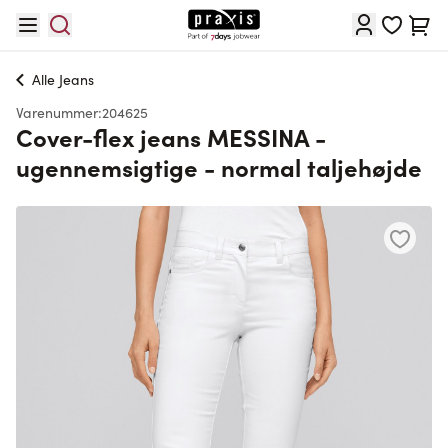
Skip to Content
Cart
Alle
Jeans
Varenummer:
204625
Cover-flex jeans MESSINA -
ugennemsigtige - normal taljehøjde