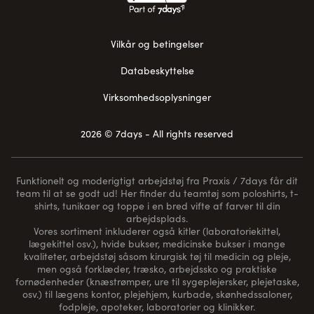
Vilkår og betingelser
Databeskyttelse
Virksomhedsoplysninger
2026 © 7days - All rights reserved
Funktionelt og moderigtigt arbejdstøj fra Praxis / 7days får dit
team til at se godt ud! Her finder du teamtøj som poloshirts, t-
shirts, tunikaer og toppe i en bred vifte af farver til din
arbejdsplads.
Vores sortiment inkluderer også kitler (laboratoriekittel,
lægekittel osv.), hvide bukser, medicinske bukser i mange
kvaliteter, arbejdstøj såsom kirurgisk tøj til medicin og pleje,
men også forklæder, træsko, arbejdssko og praktiske
fornødenheder (
knæstrømper
, ure til sygeplejersker, plejetaske,
osv.) til lægens kontor, plejehjem, kurbade, skønhedssaloner,
fodpleje, apoteker, laboratorier og klinikker.