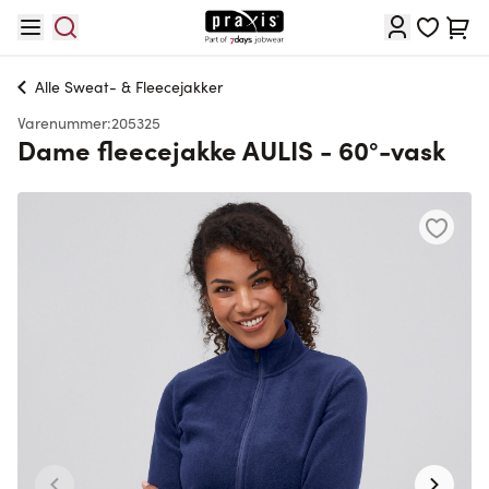
Skip to Content
Cart
Alle
Sweat- & Fleecejakker
Varenummer:
205325
Dame fleecejakke AULIS - 60°-vask