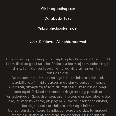
Vilkår og betingelser
Databeskyttelse
Virksomhedsoplysninger
2026 © 7days - All rights reserved
Funktionelt og moderigtigt arbejdstøj fra Praxis / 7days får dit
team til at se godt ud! Her finder du teamtøj som poloshirts, t-
shirts, tunikaer og toppe i en bred vifte af farver til din
arbejdsplads.
Vores sortiment inkluderer også kitler (laboratoriekittel,
lægekittel osv.), hvide bukser, medicinske bukser i mange
kvaliteter, arbejdstøj såsom kirurgisk tøj til medicin og pleje,
men også forklæder, træsko, arbejdssko og praktiske
fornødenheder (
knæstrømper
, ure til sygeplejersker, plejetaske,
osv.) til lægens kontor, plejehjem, kurbade, skønhedssaloner,
fodpleje, apoteker, laboratorier og klinikker.
Uanset om du er læge, tandlæge, sygeplejerske, farmaceut,
medicinsk assistent, fodlæge, kosmetolog eller geriatrisk