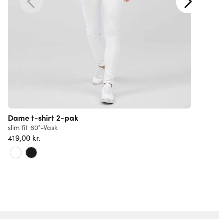
Dame t-shirt 2-pak
slim fit
60°-Vask
s
419,00 kr.
6