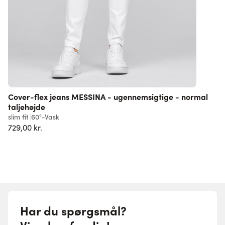
Cover-flex jeans MESSINA - ugennemsigtige - normal
taljehøjde
l
slim fit
60°-Vask
5
729,00 kr.
Har du spørgsmål?