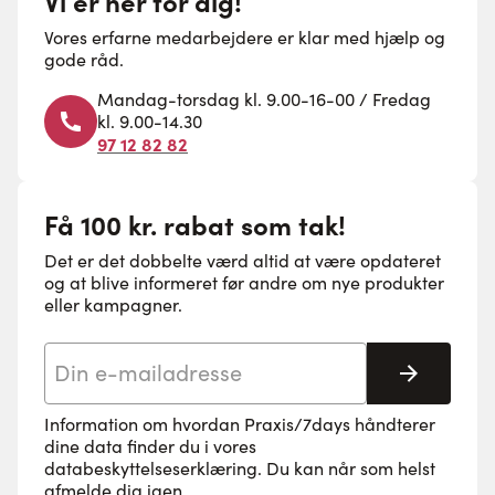
Vi er her for dig!
Vores erfarne medarbejdere er klar med hjælp og
gode råd.
Mandag-torsdag kl. 9.00-16-00 / Fredag
kl. 9.00-14.30
97 12 82 82
Få 100 kr. rabat som tak!
Det er det dobbelte værd altid at være opdateret
og at blive informeret før andre om nye produkter
eller kampagner.
E-mail adresse
Tilmeld 
Information om hvordan Praxis/7days håndterer
dine data finder du i vores
databeskyttelseserklæring
. Du kan når som helst
afmelde dig igen.