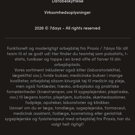
Databeskyttelse
Virksomhedsoplysninger
2026 © 7days - All rights reserved
Funktionelt og moderigtigt arbejdstøj fra Praxis / 7days får dit
team til at se godt ud! Her finder du teamtøj som poloshirts, t-
shirts, tunikaer og toppe i en bred vifte af farver til din
arbejdsplads.
Vores sortiment inkluderer også kitler (laboratoriekittel,
lægekittel osv.), hvide bukser, medicinske bukser i mange
kvaliteter, arbejdstøj såsom kirurgisk tøj til medicin og pleje,
men også forklæder, træsko, arbejdssko og praktiske
fornødenheder (
knæstrømper
, ure til sygeplejersker, plejetaske,
osv.) til lægens kontor, plejehjem, kurbade, skønhedssaloner,
fodpleje, apoteker, laboratorier og klinikker.
Uanset om du er læge, tandlæge, sygeplejerske, farmaceut,
medicinsk assistent, fodlæge, kosmetolog eller geriatrisk
sygeplejerske og fysioterapeut med arbejdstøj fra Praxis, har du
valgt helt rigtigt!