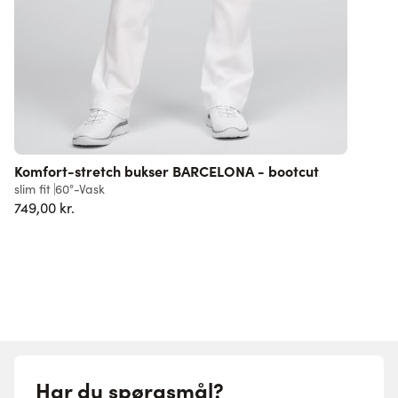
Komfort-stretch bukser BARCELONA - bootcut
slim fit
60°-Vask
r
749,00 kr.
3
Har du spørgsmål?