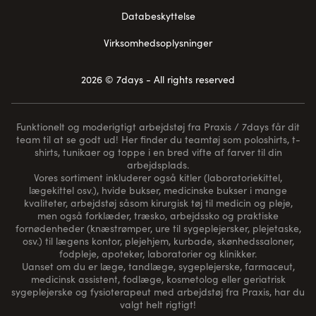
Databeskyttelse
Virksomhedsoplysninger
2026 © 7days - All rights reserved
Funktionelt og moderigtigt arbejdstøj fra Praxis / 7days får dit
team til at se godt ud! Her finder du teamtøj som poloshirts, t-
shirts, tunikaer og toppe i en bred vifte af farver til din
arbejdsplads.
Vores sortiment inkluderer også kitler (laboratoriekittel,
lægekittel osv.), hvide bukser, medicinske bukser i mange
kvaliteter, arbejdstøj såsom kirurgisk tøj til medicin og pleje,
men også forklæder, træsko, arbejdssko og praktiske
fornødenheder (
knæstrømper
, ure til sygeplejersker, plejetaske,
osv.) til lægens kontor, plejehjem, kurbade, skønhedssaloner,
fodpleje, apoteker, laboratorier og klinikker.
Uanset om du er læge, tandlæge, sygeplejerske, farmaceut,
medicinsk assistent, fodlæge, kosmetolog eller geriatrisk
sygeplejerske og fysioterapeut med arbejdstøj fra Praxis, har du
valgt helt rigtigt!