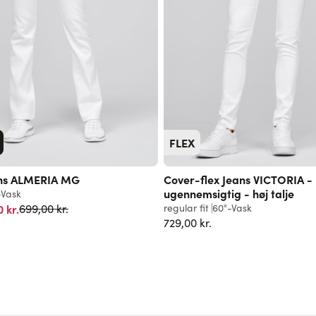
FLEX
ns ALMERIA MG
Cover-flex Jeans VICTORIA -
ugennemsigtig - høj talje
-Vask
Normalpris
 kr.
regular fit
60°-Vask
699,00 kr.
729,00 kr.