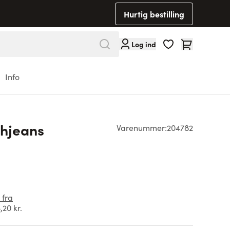
Hurtig bestilling
Cart
Log ind
Info
hjeans
Varenummer:
204782
 fra
,20 kr.