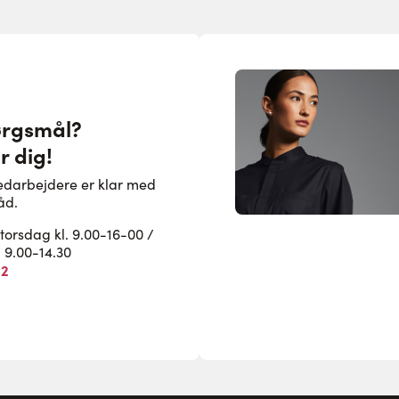
ørgsmål?
r dig!
edarbejdere er klar med
åd.
rsdag kl. 9.00-16-00 /
. 9.00-14.30
82