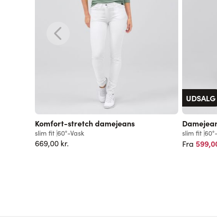
UDSALG
Komfort-stretch damejeans
Damejea
slim fit
60°-Vask
slim fit
60°
669,00 kr.
599,00
Fra