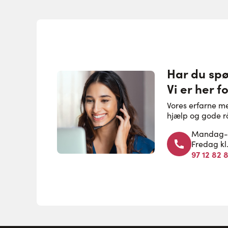
Har du sp
Vi er her fo
Vores erfarne m
hjælp og gode r
Mandag-to
Fredag kl
97 12 82 