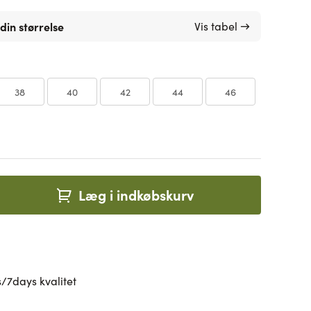
din størrelse
Vis tabel →
38
40
42
44
46
Læg i indkøbskurv
/7days kvalitet