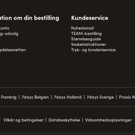
tion om din bestilling
Kundeservice
konto
Nyhedsmail
og-udvalg
TEAM-bestilling
Størrelsesguide
Vaskeinstruktioner
rydelsesretten
Tryk- og broderiservice
 Frankrig
7days Belgien
7days Holland
7days Sverige
Praxis 
Vilkår og betingelser
Databeskyttelse
Virksomhedsoplysninger