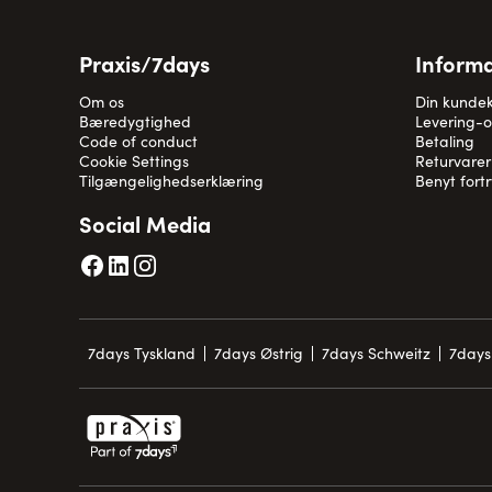
Praxis/7days
Informa
Om os
Din kunde
Bæredygtighed
Levering-
Code of conduct
Betaling
Cookie Settings
Returvarer
Tilgængelighedserklæring
Benyt fort
Social Media
7days Tyskland
7days Østrig
7days Schweitz
7days