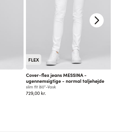
FLEX
Cover-flex jeans MESSINA -
Cover-
ugennemsigtige - normal taljehøjde
regular f
slim fit
60°-Vask
729,00 k
729,00 kr.