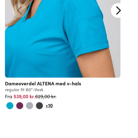
Dameoverdel ALTENA med v-hals
D
regular fit
60°-Vask
r
Normalpris
539,00 kr.
F
629,00 kr.
Fra
+10