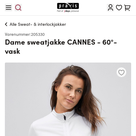
Skip to Content
Cart
Alle
Sweat- & interlockjakker
Varenummer:
205330
Dame sweatjakke CANNES - 60°-
vask