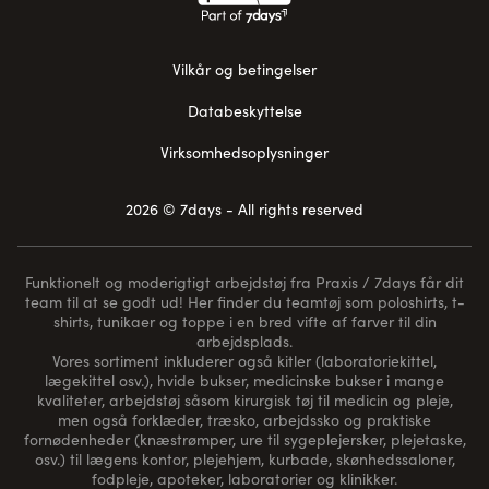
Vilkår og betingelser
Databeskyttelse
Virksomhedsoplysninger
2026 © 7days - All rights reserved
Funktionelt og moderigtigt arbejdstøj fra Praxis / 7days får dit
team til at se godt ud! Her finder du teamtøj som poloshirts, t-
shirts, tunikaer og toppe i en bred vifte af farver til din
arbejdsplads.
Vores sortiment inkluderer også kitler (laboratoriekittel,
lægekittel osv.), hvide bukser, medicinske bukser i mange
kvaliteter, arbejdstøj såsom kirurgisk tøj til medicin og pleje,
men også forklæder, træsko, arbejdssko og praktiske
fornødenheder (
knæstrømper
, ure til sygeplejersker, plejetaske,
osv.) til lægens kontor, plejehjem, kurbade, skønhedssaloner,
fodpleje, apoteker, laboratorier og klinikker.