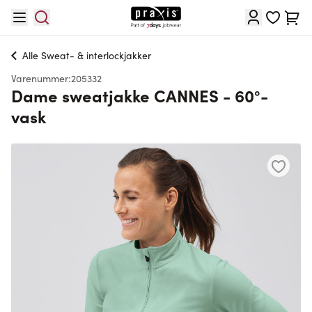
Skip to Content
Cart
Alle
Sweat- & interlockjakker
Varenummer:
205332
Dame sweatjakke CANNES - 60°-
vask