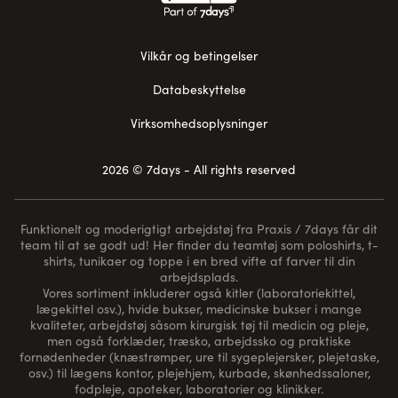
Vilkår og betingelser
Databeskyttelse
Virksomhedsoplysninger
2026 © 7days - All rights reserved
Funktionelt og moderigtigt arbejdstøj fra Praxis / 7days får dit
team til at se godt ud! Her finder du teamtøj som poloshirts, t-
shirts, tunikaer og toppe i en bred vifte af farver til din
arbejdsplads.
Vores sortiment inkluderer også kitler (laboratoriekittel,
lægekittel osv.), hvide bukser, medicinske bukser i mange
kvaliteter, arbejdstøj såsom kirurgisk tøj til medicin og pleje,
men også forklæder, træsko, arbejdssko og praktiske
fornødenheder (
knæstrømper
, ure til sygeplejersker, plejetaske,
osv.) til lægens kontor, plejehjem, kurbade, skønhedssaloner,
fodpleje, apoteker, laboratorier og klinikker.