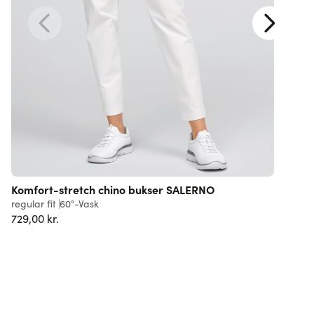
Komfort-stretch chino bukser SALERNO
K
regular fit
60°-Vask
s
729,00 kr.
7