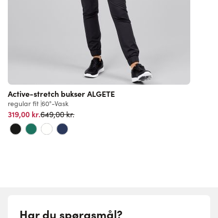
Active-stretch bukser ALGETE
D
regular fit
60°-Vask
r
Normalpris
319,00 kr.
F
649,00 kr.
Har du spørgsmål?