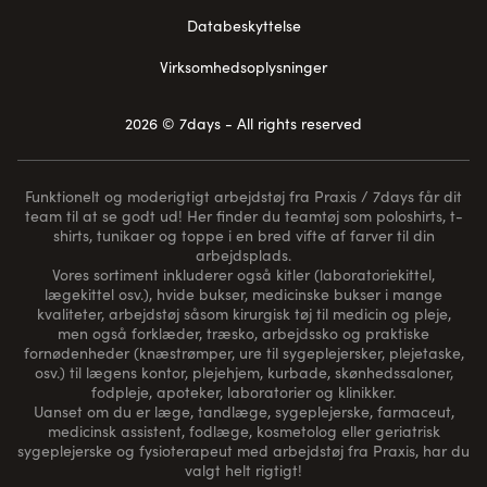
Databeskyttelse
Virksomhedsoplysninger
2026 © 7days - All rights reserved
Funktionelt og moderigtigt arbejdstøj fra Praxis / 7days får dit
team til at se godt ud! Her finder du teamtøj som poloshirts, t-
shirts, tunikaer og toppe i en bred vifte af farver til din
arbejdsplads.
Vores sortiment inkluderer også kitler (laboratoriekittel,
lægekittel osv.), hvide bukser, medicinske bukser i mange
kvaliteter, arbejdstøj såsom kirurgisk tøj til medicin og pleje,
men også forklæder, træsko, arbejdssko og praktiske
fornødenheder (
knæstrømper
, ure til sygeplejersker, plejetaske,
osv.) til lægens kontor, plejehjem, kurbade, skønhedssaloner,
fodpleje, apoteker, laboratorier og klinikker.
Uanset om du er læge, tandlæge, sygeplejerske, farmaceut,
medicinsk assistent, fodlæge, kosmetolog eller geriatrisk
sygeplejerske og fysioterapeut med arbejdstøj fra Praxis, har du
valgt helt rigtigt!