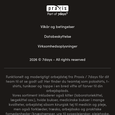
Vilkår og betingelser
Databeskyttelse
Virksomhedsoplysninger
2026 © 7days - All rights reserved
Funktionelt og moderigtigt arbejdstøj fra Praxis / 7days får dit
team til at se godt ud! Her finder du teamtøj som poloshirts, t-
shirts, tunikaer og toppe i en bred vifte af farver til din
arbejdsplads.
Vores sortiment inkluderer også kitler (laboratoriekittel,
lægekittel osv.), hvide bukser, medicinske bukser i mange
kvaliteter, arbejdstøj såsom kirurgisk tøj til medicin og pleje,
men også forklæder, træsko, arbejdssko og praktiske
fornødenheder (
knæstrømper
, ure til sygeplejersker, plejetaske,