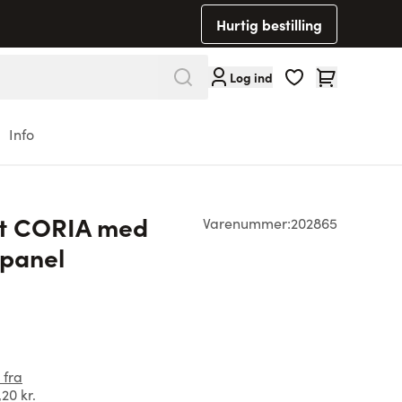
Hurtig bestilling
Cart
Log ind
Info
rt CORIA med
Varenummer:
202865
panel
 fra
,20 kr.