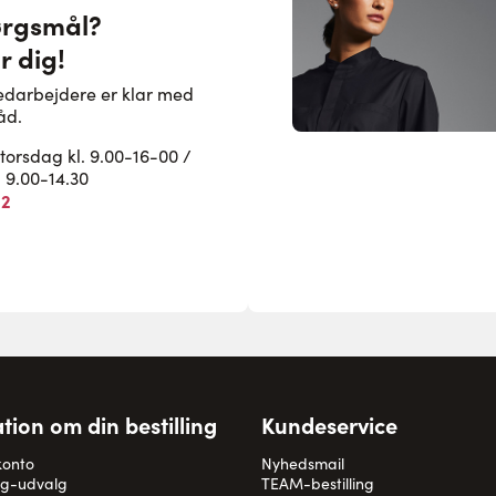
ørgsmål?
r dig!
edarbejdere er klar med
åd.
rsdag kl. 9.00-16-00 /
. 9.00-14.30
82
tion om din bestilling
Kundeservice
konto
Nyhedsmail
og-udvalg
TEAM-bestilling