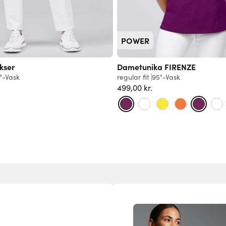
POWER
kser
Dametunika FIRENZE
°-Vask
regular fit
95°-Vask
499,00 kr.