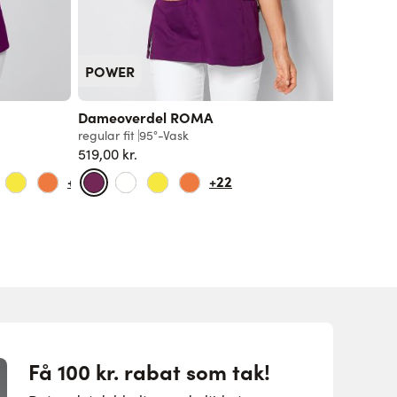
POWER
Dameoverdel ROMA
Damebu
regular fit
95°-Vask
regular f
519,00 kr.
589,00 k
+23
+22
Få 100 kr. rabat som tak!