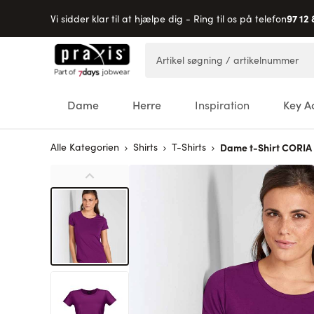
97 12 
Vi sidder klar til at hjælpe dig - Ring til os på telefon
Skip to Content
Artikel søgning / artikelnummer
Dame
Herre
Inspiration
Key A
Alle Kategorien
Shirts
T-Shirts
Dame t-Shirt CORIA