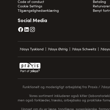
Code of conduct
Betaling
Cookie Settings
Returvarer
Tilgængelighedserklæring
Benyt fort
Social Media
7days Tyskland
7days Østrig
7days Schweitz
7days
Funktionelt og moderigtigt arbejdstøj fra Praxis / 7days 
Vores sortiment inkluderer også kitler (laboratorieki
men også forklæder, træsko, arbejdssko og praktiske for
Uanset om du er læge, tandlæge, sygeplejerske, farmaceu