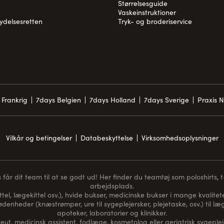
Størrelsesguide
Vaskeinstruktioner
rydelsesretten
Tryk- og broderiservice
 Frankrig
7days Belgien
7days Holland
7days Sverige
Praxis 
Vilkår og betingelser
Databeskyttelse
Virksomhedsoplysninger
får dit team til at se godt ud! Her finder du teamtøj som poloshirts, t-s
arbejdsplads.
ttel, lægekittel osv.), hvide bukser, medicinske bukser i mange kvaliteter
nødenheder (
knæstrømper
, ure til sygeplejersker, plejetaske, osv.) til
apoteker, laboratorier og klinikker.
t, medicinsk assistent, fodlæge, kosmetolog eller geriatrisk sygeplej