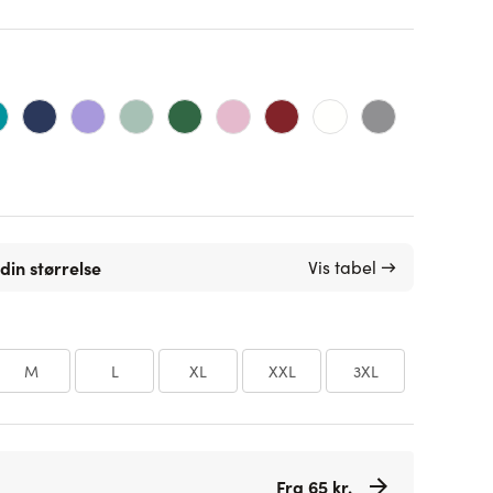
din størrelse
Vis tabel →
M
L
XL
XXL
3XL
Fra 65 kr.