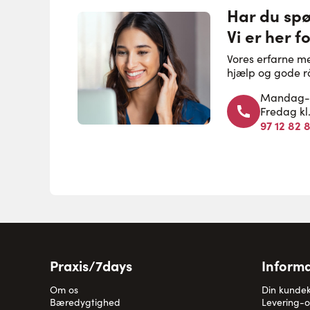
Har du sp
Vi er her fo
Vores erfarne m
hjælp og gode r
Mandag-to
Fredag kl
97 12 82 
Praxis/7days
Informa
Om os
Din kunde
Bæredygtighed
Levering-