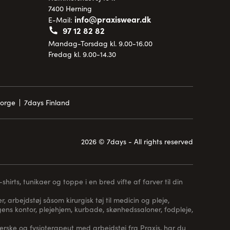
7400 Herning
info@praxiswear.dk
E-Mail:
97 12 82 82
Mandag-Torsdag kl. 9.00-16.00
Fredag kl. 9.00-14.30
Norge
7days Finland
2026 © 7days - All rights reserved
hirts, tunikaer og toppe i en bred vifte af farver til din
, arbejdstøj såsom kirurgisk tøj til medicin og pleje,
 lægens kontor, plejehjem, kurbade, skønhedssaloner, fodpleje,
erske og fysioterapeut med arbejdstøj fra Praxis, har du