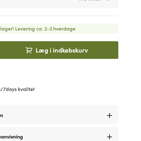
lager!
Levering ca. 2-3 hverdage
Læg i indkøbskurv
/7days kvalitet
rm
eanvisning