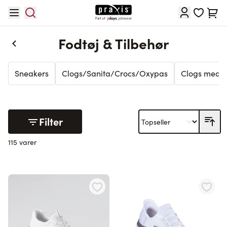
Skip to Content
Cart
Fodtøj & Tilbehør
Sneakers
Clogs/Sanita/Crocs/Oxypas
Clogs med m
Filter
115 varer