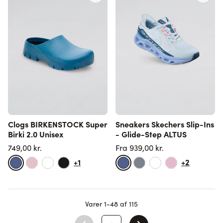
Clogs BIRKENSTOCK Super
Sneakers Skechers Slip-Ins
Birki 2.0 Unisex
- Glide-Step ALTUS
749,00 kr.
Fra
939,00 kr.
+1
+2
Varer
1
-
48
af
115