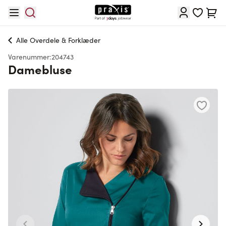
Skip to Content
Cart
Alle
Overdele & Forklæder
Varenummer:
204743
Damebluse