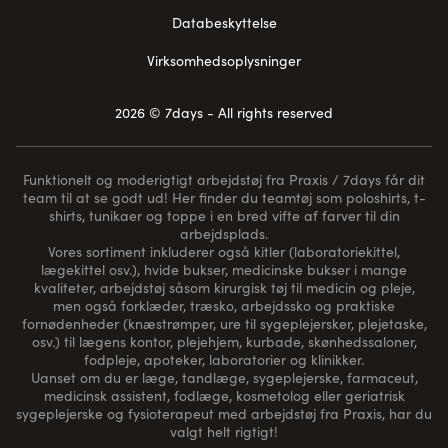
Databeskyttelse
Virksomhedsoplysninger
2026 © 7days - All rights reserved
Funktionelt og moderigtigt arbejdstøj fra Praxis / 7days får dit
team til at se godt ud! Her finder du teamtøj som poloshirts, t-
shirts, tunikaer og toppe i en bred vifte af farver til din
arbejdsplads.
Vores sortiment inkluderer også kitler (laboratoriekittel,
lægekittel osv.), hvide bukser, medicinske bukser i mange
kvaliteter, arbejdstøj såsom kirurgisk tøj til medicin og pleje,
men også forklæder, træsko, arbejdssko og praktiske
fornødenheder (
knæstrømper
, ure til sygeplejersker, plejetaske,
osv.) til lægens kontor, plejehjem, kurbade, skønhedssaloner,
fodpleje, apoteker, laboratorier og klinikker.
Uanset om du er læge, tandlæge, sygeplejerske, farmaceut,
medicinsk assistent, fodlæge, kosmetolog eller geriatrisk
sygeplejerske og fysioterapeut med arbejdstøj fra Praxis, har du
valgt helt rigtigt!