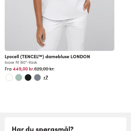
Lyocell (TENCEL™) damebluse LONDON
loose fit
60°-Vask
r
Normalpris
449,00 kr.
F
629,00 kr.
Fra
+7
Har du spørgsmål?