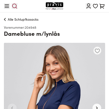
Skip to Content
Cart
Alle
Schlupfkasacks
Varenummer:
204948
Damebluse m/lynlås