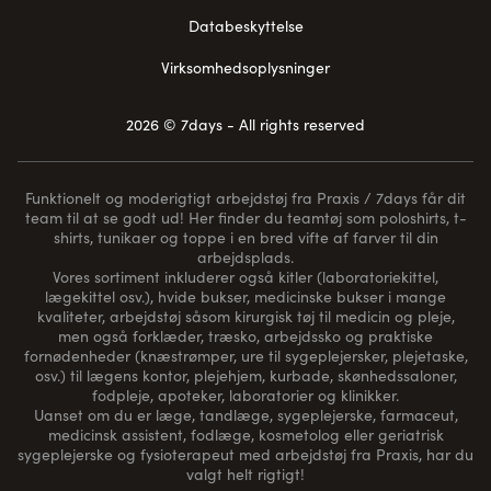
Databeskyttelse
Virksomhedsoplysninger
2026 © 7days - All rights reserved
Funktionelt og moderigtigt arbejdstøj fra Praxis / 7days får dit
team til at se godt ud! Her finder du teamtøj som poloshirts, t-
shirts, tunikaer og toppe i en bred vifte af farver til din
arbejdsplads.
Vores sortiment inkluderer også kitler (laboratoriekittel,
lægekittel osv.), hvide bukser, medicinske bukser i mange
kvaliteter, arbejdstøj såsom kirurgisk tøj til medicin og pleje,
men også forklæder, træsko, arbejdssko og praktiske
fornødenheder (
knæstrømper
, ure til sygeplejersker, plejetaske,
osv.) til lægens kontor, plejehjem, kurbade, skønhedssaloner,
fodpleje, apoteker, laboratorier og klinikker.
Uanset om du er læge, tandlæge, sygeplejerske, farmaceut,
medicinsk assistent, fodlæge, kosmetolog eller geriatrisk
sygeplejerske og fysioterapeut med arbejdstøj fra Praxis, har du
valgt helt rigtigt!