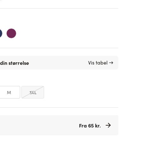
din størrelse
Vis tabel →
M
3XL
Fra 65 kr.