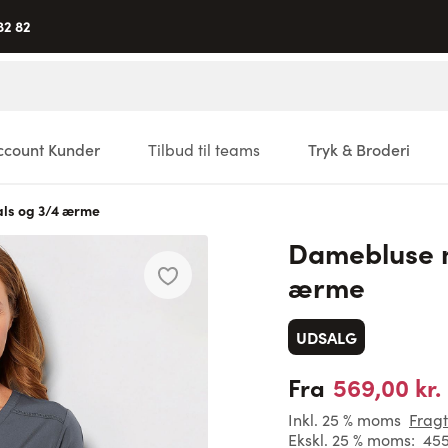
82 82
ccount Kunder
Tilbud til teams
Tryk & Broderi
ls og 3/4 ærme
Damebluse m
ærme
UDSALG
569,00 kr.
Fra
Inkl. 25 % moms
Fragt
Ekskl. 25 % moms:
455