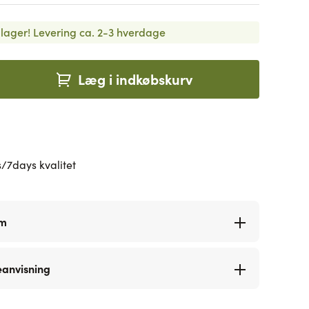
lager!
Levering ca. 2-3 hverdage
Læg i indkøbskurv
/7days kvalitet
rm
eanvisning