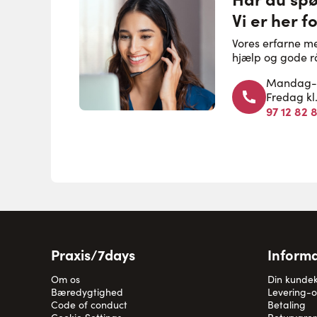
Vi er her fo
Vores erfarne m
hjælp og gode r
Mandag-to
Fredag kl
97 12 82 
Praxis/7days
Informa
Om os
Din kunde
Bæredygtighed
Levering-
Code of conduct
Betaling