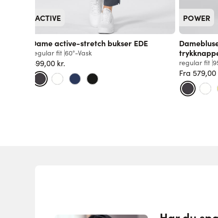
ACTIVE
POWER
Dame active-stretch bukser EDE
Damebluse
trykknapp
regular fit
60°-Vask
699,00 kr.
regular fit
9
Fra
579,00 
Har du sp