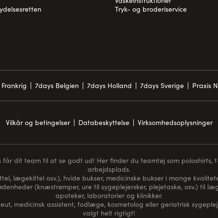
Vaskeinstruktioner
rydelsesretten
Tryk- og broderiservice
 Frankrig
7days Belgien
7days Holland
7days Sverige
Praxis 
Vilkår og betingelser
Databeskyttelse
Virksomhedsoplysninger
får dit team til at se godt ud! Her finder du teamtøj som poloshirts, t-s
arbejdsplads.
ttel, lægekittel osv.), hvide bukser, medicinske bukser i mange kvaliteter
nødenheder (
knæstrømper
, ure til sygeplejersker, plejetaske, osv.) til
apoteker, laboratorier og klinikker.
t, medicinsk assistent, fodlæge, kosmetolog eller geriatrisk sygeplej
valgt helt rigtigt!