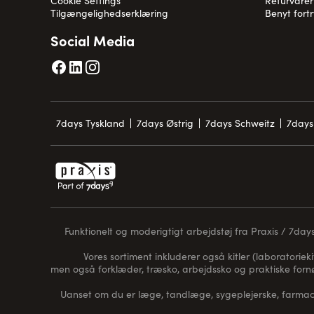
Cookie Settings
Returvarer
Tilgængelighedserklæring
Benyt fort
Social Media
7days Tyskland
7days Østrig
7days Schweitz
7days
Funktionelt og moderigtigt arbejdstøj fra Praxis / 7days 
Vores sortiment inkluderer også kitler (laboratorieki
men også forklæder, træsko, arbejdssko og praktiske for
Uanset om du er læge, tandlæge, sygeplejerske, farmaceu