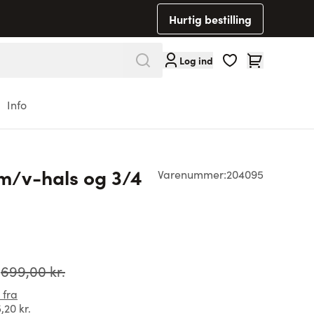
Hurtig bestilling
Cart
Log ind
Info
/v-hals og 3/4
Varenummer:
204095
699,00 kr.
 fra
,20 kr.