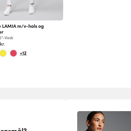
 LAMIA m/v-hals og
er
5°-Vask
kr.
Normalpris
+12
ørgsmål?