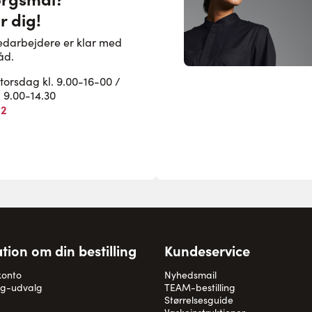
r dig!
edarbejdere er klar med
åd.
rsdag kl. 9.00-16-00 /
. 9.00-14.30
82
tion om din bestilling
Kundeservice
konto
Nyhedsmail
og-udvalg
TEAM-bestilling
Størrelsesguide