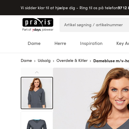
97 12 
Vi sidder klar til at hjælpe dig - Ring til os på telefon
Skip to Content
Artikel søgning / artikelnummer
Dame
Herre
Inspiration
Key A
Dame
Udsalg
Overdele & Kitler
Damebluse m/v-ha