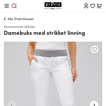
Skip to Content
Cart
Alle
Stretchhosen
Varenummer:
205024
Damebuks med strikket linning