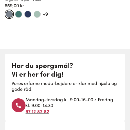
659,00 kr.
5
+9
Har du spørgsmål?
Vi er her for dig!
Vores erfarne medarbejdere er klar med hjælp og
gode råd.
Mandag-torsdag kl. 9.00-16-00 / Fredag
kl. 9.00-14.30
97 12 82 82