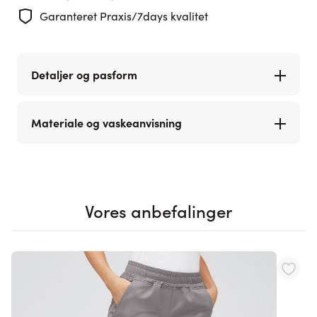
Garanteret Praxis/7days kvalitet
Detaljer og pasform
Materiale og vaskeanvisning
Vores anbefalinger
Navigating through the elements of the carousel is possible using th
Press to skip carousel
Press to go to carousel navigation