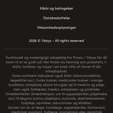
Vilkår og betingelser
Databeskyttelse
Virksomhedsoplysninger
2026 © 7days - All rights reserved
Funktionelt og moderigtigt arbejdstøj fra Praxis / 7days får dit
team til at se godt ud! Her finder du teamtøj som poloshirts, t-
shirts, tunikaer og toppe i en bred vifte af farver til din
arbejdsplads.
Vores sortiment inkluderer også kitler (laboratoriekittel,
lægekittel osv.), hvide bukser, medicinske bukser i mange
kvaliteter, arbejdstøj såsom kirurgisk tøj til medicin og pleje,
men også forklæder, træsko, arbejdssko og praktiske
fornødenheder (
knæstrømper
, ure til sygeplejersker, plejetaske,
osv.) til lægens kontor, plejehjem, kurbade, skønhedssaloner,
fodpleje, apoteker, laboratorier og klinikker.
Uanset om du er læge, tandlæge, sygeplejerske, farmaceut,
medicinsk assistent, fodlæge, kosmetolog eller geriatrisk