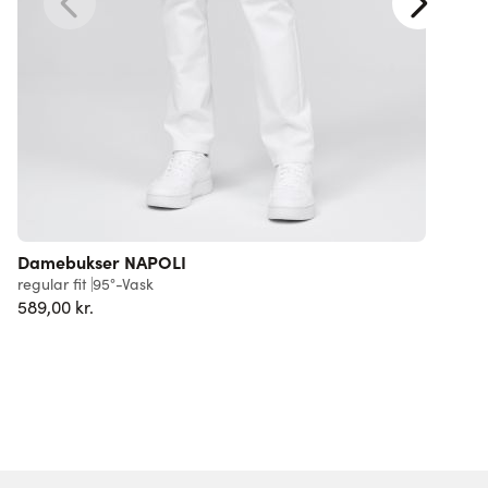
Damebukser NAPOLI
D
regular fit
95°-Vask
s
589,00 kr.
F