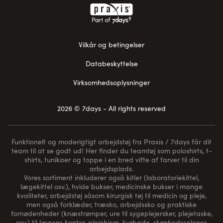
Vilkår og betingelser
Databeskyttelse
Virksomhedsoplysninger
2026 © 7days - All rights reserved
Funktionelt og moderigtigt arbejdstøj fra Praxis / 7days får dit
team til at se godt ud! Her finder du teamtøj som poloshirts, t-
shirts, tunikaer og toppe i en bred vifte af farver til din
arbejdsplads.
Vores sortiment inkluderer også kitler (laboratoriekittel,
lægekittel osv.), hvide bukser, medicinske bukser i mange
kvaliteter, arbejdstøj såsom kirurgisk tøj til medicin og pleje,
men også forklæder, træsko, arbejdssko og praktiske
fornødenheder (
knæstrømper
, ure til sygeplejersker, plejetaske,
osv.) til lægens kontor, plejehjem, kurbade, skønhedssaloner,