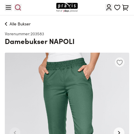
Skip to Content
Cart
Alle
Bukser
Varenummer:
203583
Damebukser NAPOLI