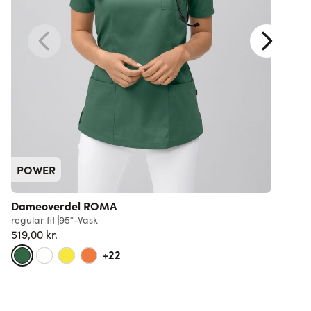
POWER
Dameoverdel ROMA
regular fit
95°-Vask
r
519,00 kr.
5
+22