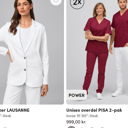
POWER
zer LAUSANNE
Unisex overdel PISA 2-pak
°-Vask
loose fit
95°-Vask
999,00 kr.