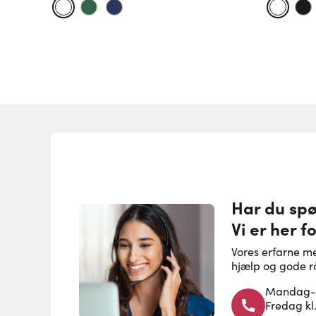
Har du sp
Vi er her fo
Vores erfarne m
hjælp og gode r
Mandag-to
Fredag kl