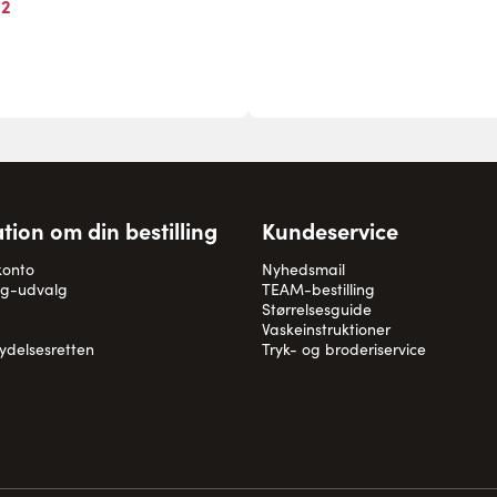
82
tion om din bestilling
Kundeservice
konto
Nyhedsmail
og-udvalg
TEAM-bestilling
Størrelsesguide
Vaskeinstruktioner
rydelsesretten
Tryk- og broderiservice