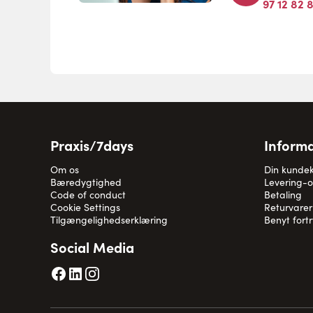
97 12 82 
Praxis/7days
Informa
Om os
Din kunde
Bæredygtighed
Levering-
Code of conduct
Betaling
Cookie Settings
Returvarer
Tilgængelighedserklæring
Benyt fort
Social Media