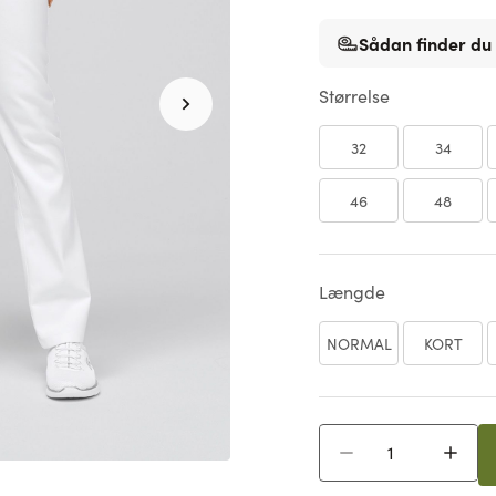
Sådan finder du 
Størrelse
32
34
46
48
Længde
NORMAL
KORT
Antal