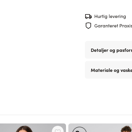
Hurtig levering
Garanteret Praxis
Detaljer og pasfo
Materiale og vask
 using the tab key. You can skip the carousel or go straight to carouse