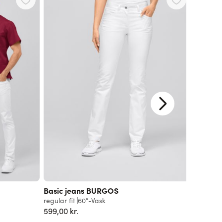
Basic jeans BURGOS
Sneake
regular fit
60°-Vask
799,00 k
599,00 kr.