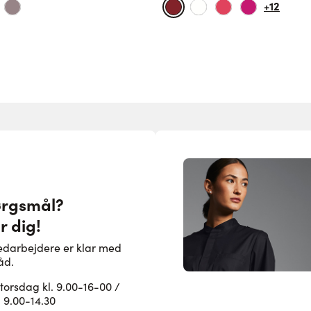
+12
ørgsmål?
r dig!
edarbejdere er klar med
åd.
rsdag kl. 9.00-16-00 /
. 9.00-14.30