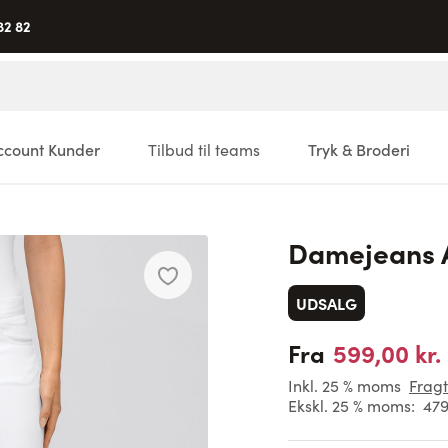
82 82
ccount Kunder
Tilbud til teams
Tryk & Broderi
Damejeans
UDSALG
599,00 kr.
Fra
Inkl. 25 % moms
Fragt
Ekskl. 25 % moms:
479