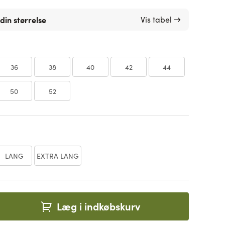
din størrelse
Vis tabel →
36
38
40
42
44
50
52
LANG
EXTRA LANG
Læg i indkøbskurv