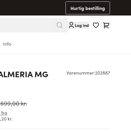
Hurtig bestilling
Cart
Log ind
Info
 ALMERIA MG
Varenummer:
202887
699,00 kr.
 fra
,20 kr.