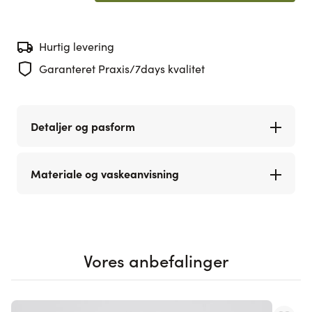
Hurtig levering
Garanteret Praxis/7days kvalitet
Detaljer og pasform
Materiale og vaskeanvisning
Vores anbefalinger
Navigating through the elements of the carousel is possible using th
Press to skip carousel
Press to go to carousel navigation