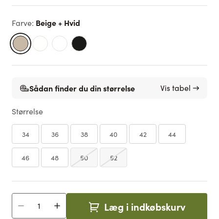
Beige + Hvid
Farve
:
Sådan finder du din størrelse
Vis tabel →
Størrelse
34
36
38
40
42
44
46
48
50
52
Læg i indkøbskurv
Antal