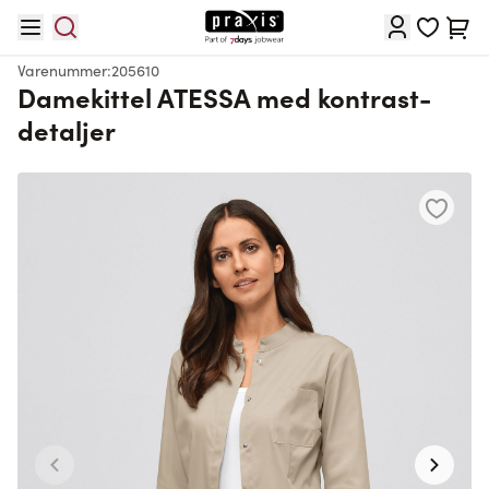
Skip to Content
Cart
Varenummer:
205610
Damekittel ATESSA med kontrast-
detaljer