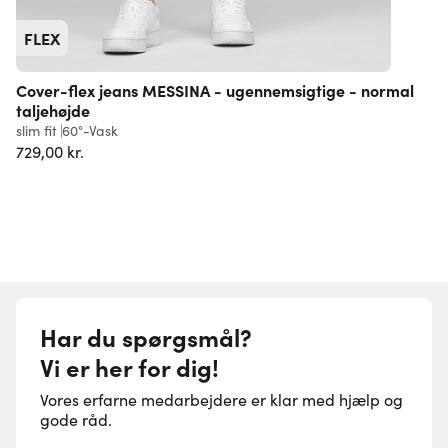
FLEX
Cover-flex jeans MESSINA - ugennemsigtige - normal
taljehøjde
r
slim fit
60°-Vask
6
729,00 kr.
Har du spørgsmål?
Vi er her for dig!
Vores erfarne medarbejdere er klar med hjælp og
gode råd.