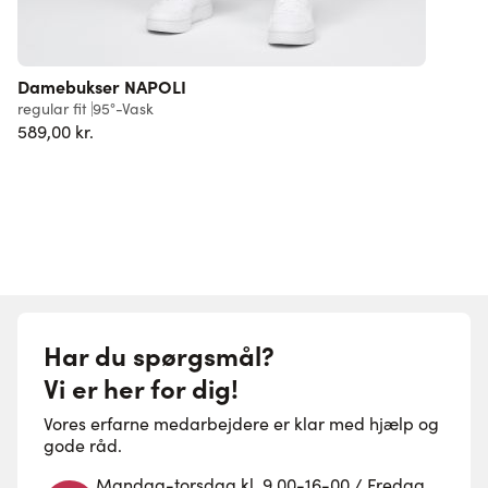
Damebukser NAPOLI
regular fit
95°-Vask
r
589,00 kr.
F
Har du spørgsmål?
Vi er her for dig!
Vores erfarne medarbejdere er klar med hjælp og
gode råd.
Mandag-torsdag kl. 9.00-16-00 / Fredag