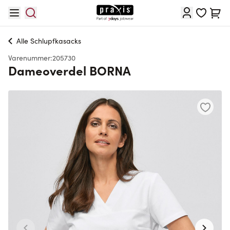
Skip to Content
Cart
Alle
Schlupfkasacks
Varenummer:
205730
Dameoverdel BORNA