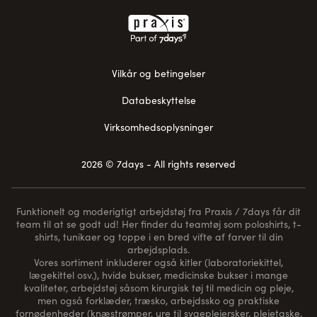
Vilkår og betingelser
Databeskyttelse
Virksomhedsoplysninger
2026 © 7days - All rights reserved
Funktionelt og moderigtigt arbejdstøj fra Praxis / 7days får dit
team til at se godt ud! Her finder du teamtøj som poloshirts, t-
shirts, tunikaer og toppe i en bred vifte af farver til din
arbejdsplads.
Vores sortiment inkluderer også kitler (laboratoriekittel,
lægekittel osv.), hvide bukser, medicinske bukser i mange
kvaliteter, arbejdstøj såsom kirurgisk tøj til medicin og pleje,
men også forklæder, træsko, arbejdssko og praktiske
fornødenheder (
knæstrømper
, ure til sygeplejersker, plejetaske,