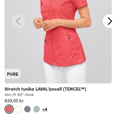
PURE
Stretch tunika LAVAL lyocell (TENCEL™)
slim fit
60°-Vask
l
629,00 kr.
F
+4