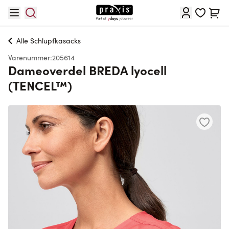
Skip to Content
Cart
Alle
Schlupfkasacks
Varenummer:
205614
Dameoverdel BREDA lyocell
(TENCEL™)