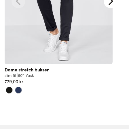
Dame stretch bukser
C
t
slim fit
60°-Vask
729,00 kr.
s
7