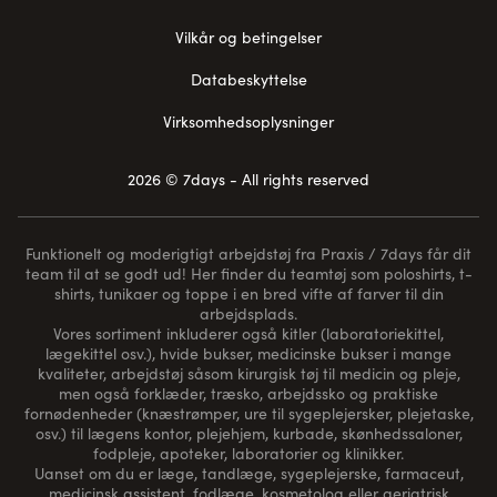
Vilkår og betingelser
Databeskyttelse
Virksomhedsoplysninger
2026 © 7days - All rights reserved
Funktionelt og moderigtigt arbejdstøj fra Praxis / 7days får dit
team til at se godt ud! Her finder du teamtøj som poloshirts, t-
shirts, tunikaer og toppe i en bred vifte af farver til din
arbejdsplads.
Vores sortiment inkluderer også kitler (laboratoriekittel,
lægekittel osv.), hvide bukser, medicinske bukser i mange
kvaliteter, arbejdstøj såsom kirurgisk tøj til medicin og pleje,
men også forklæder, træsko, arbejdssko og praktiske
fornødenheder (
knæstrømper
, ure til sygeplejersker, plejetaske,
osv.) til lægens kontor, plejehjem, kurbade, skønhedssaloner,
fodpleje, apoteker, laboratorier og klinikker.
Uanset om du er læge, tandlæge, sygeplejerske, farmaceut,
medicinsk assistent, fodlæge, kosmetolog eller geriatrisk