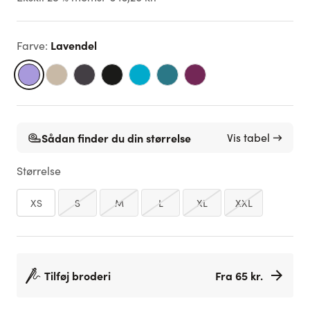
Lavendel
Farve
:
Sådan finder du din størrelse
Vis tabel →
Størrelse
XS
S
M
L
XL
XXL
Tilføj broderi
Fra 65 kr.