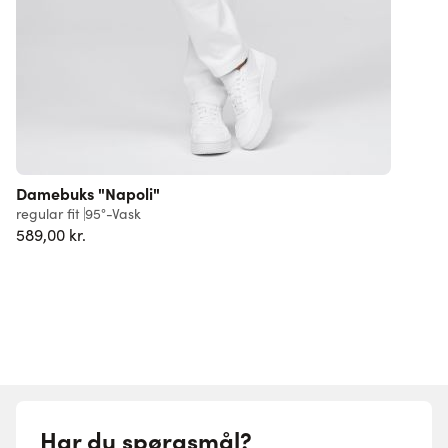
Damebuks "Napoli"
regular fit
95°-Vask
s
589,00 kr.
F
Har du spørgsmål?