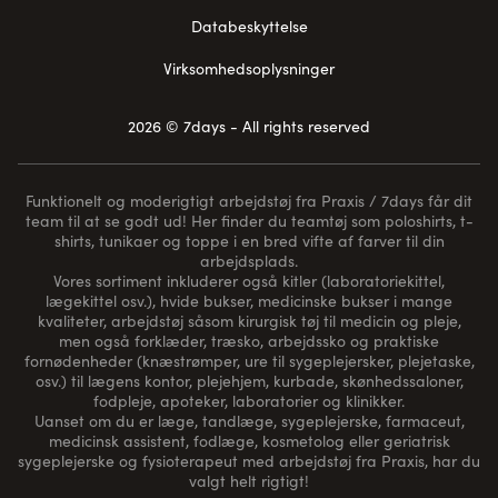
Databeskyttelse
Virksomhedsoplysninger
2026 © 7days - All rights reserved
Funktionelt og moderigtigt arbejdstøj fra Praxis / 7days får dit
team til at se godt ud! Her finder du teamtøj som poloshirts, t-
shirts, tunikaer og toppe i en bred vifte af farver til din
arbejdsplads.
Vores sortiment inkluderer også kitler (laboratoriekittel,
lægekittel osv.), hvide bukser, medicinske bukser i mange
kvaliteter, arbejdstøj såsom kirurgisk tøj til medicin og pleje,
men også forklæder, træsko, arbejdssko og praktiske
fornødenheder (
knæstrømper
, ure til sygeplejersker, plejetaske,
osv.) til lægens kontor, plejehjem, kurbade, skønhedssaloner,
fodpleje, apoteker, laboratorier og klinikker.
Uanset om du er læge, tandlæge, sygeplejerske, farmaceut,
medicinsk assistent, fodlæge, kosmetolog eller geriatrisk
sygeplejerske og fysioterapeut med arbejdstøj fra Praxis, har du
valgt helt rigtigt!