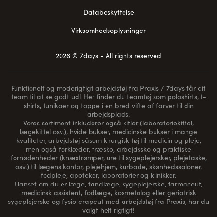
Databeskyttelse
Virksomhedsoplysninger
2026 © 7days - All rights reserved
Funktionelt og moderigtigt arbejdstøj fra Praxis / 7days får dit
team til at se godt ud! Her finder du teamtøj som poloshirts, t-
shirts, tunikaer og toppe i en bred vifte af farver til din
arbejdsplads.
Vores sortiment inkluderer også kitler (laboratoriekittel,
lægekittel osv.), hvide bukser, medicinske bukser i mange
kvaliteter, arbejdstøj såsom kirurgisk tøj til medicin og pleje,
men også forklæder, træsko, arbejdssko og praktiske
fornødenheder (
knæstrømper
, ure til sygeplejersker, plejetaske,
osv.) til lægens kontor, plejehjem, kurbade, skønhedssaloner,
fodpleje, apoteker, laboratorier og klinikker.
Uanset om du er læge, tandlæge, sygeplejerske, farmaceut,
medicinsk assistent, fodlæge, kosmetolog eller geriatrisk
sygeplejerske og fysioterapeut med arbejdstøj fra Praxis, har du
valgt helt rigtigt!