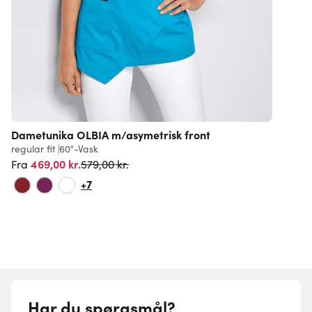
Dametunika OLBIA m/asymetrisk front
regular fit
60°-Vask
s
Normalpris
469,00 kr.
3
579,00 kr.
Fra
+7
Har du spørgsmål?