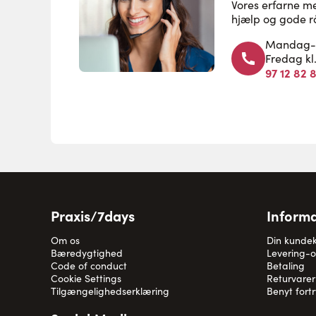
Vores erfarne m
hjælp og gode r
Mandag-to
Fredag kl
97 12 82 
Praxis/7days
Informa
Om os
Din kunde
Bæredygtighed
Levering-
Code of conduct
Betaling
Cookie Settings
Returvarer
Tilgængelighedserklæring
Benyt fort