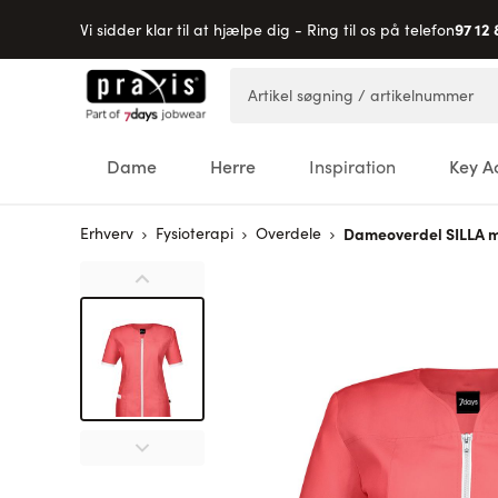
97 12 
Vi sidder klar til at hjælpe dig - Ring til os på telefon
Skip to Content
Artikel søgning / artikelnummer
Dame
Herre
Inspiration
Key A
Erhverv
Fysioterapi
Overdele
Dameoverdel SILLA m