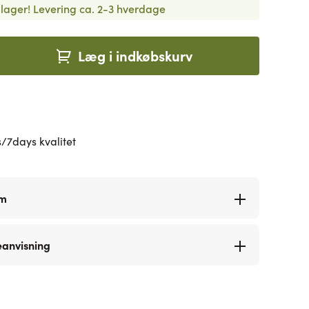
lager!
Levering ca. 2-3 hverdage
Læg i indkøbskurv
/7days kvalitet
rm
eanvisning