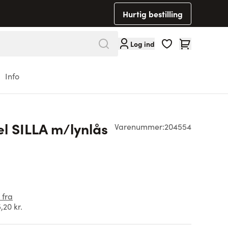
Hurtig bestilling
Cart
Log ind
Info
 SILLA m/lynlås
Varenummer:
204554
 fra
,20 kr.