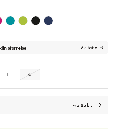
din størrelse
Vis tabel →
L
3XL
Fra 65 kr.