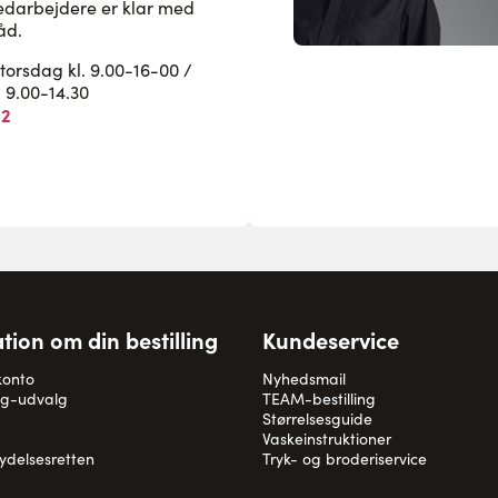
edarbejdere er klar med
åd.
rsdag kl. 9.00-16-00 /
. 9.00-14.30
82
tion om din bestilling
Kundeservice
konto
Nyhedsmail
og-udvalg
TEAM-bestilling
Størrelsesguide
Vaskeinstruktioner
rydelsesretten
Tryk- og broderiservice