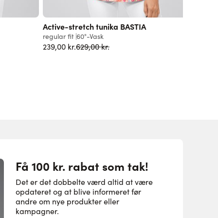
Active-stretch tunika BASTIA
Dameov
regular fit
60°-Vask
slim fit
9
Normalpris
239,00 kr.
629,00 kr.
499,00 k
Få 100 kr. rabat som tak!
Det er det dobbelte værd altid at være
opdateret og at blive informeret før
andre om nye produkter eller
kampagner.