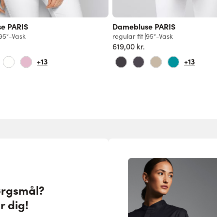
e PARIS
Damebluse PARIS
95°-Vask
regular fit
95°-Vask
619,00 kr.
+13
+13
ørgsmål?
r dig!