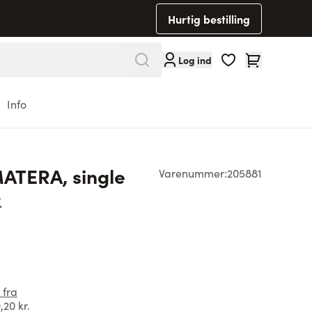
Hurtig bestilling
Cart
Log ind
Info
ATERA, single
Varenummer:
205881
k
 fra
,20 kr.