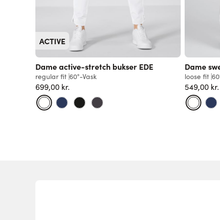
ACTIVE
Dame active-stretch bukser EDE
Dame sw
regular fit
60°-Vask
loose fit
60
699,00 kr.
549,00 kr.