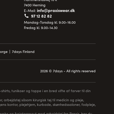
7400 Herning
info@praxiswear.dk
E-Mail:
97 12 82 82
Mandag-Torsdag kl. 9.00-16.00
Fredag kl. 9.00-14.30
Norge
7days Finland
2026 © 7days - All rights reserved
hirts, tunikaer og toppe i en bred vifte af farver til din
, arbejdstøj såsom kirurgisk tøj til medicin og pleje,
 lægens kontor, plejehjem, kurbade, skønhedssaloner, fodpleje,
erske og fysioterapeut med arbejdstøj fra Praxis, har du