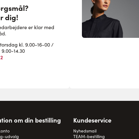
ørgsmål?
r dig!
edarbejdere er klar med
åd.
rsdag kl. 9.00-16-00 /
. 9.00-14.30
82
tion om din bestilling
Kundeservice
konto
Nyhedsmail
og-udvalg
TEAM-bestilling