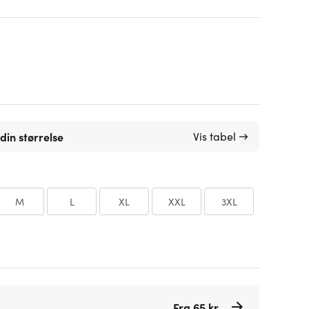
din størrelse
Vis tabel →
M
L
XL
XXL
3XL
Fra 65 kr.