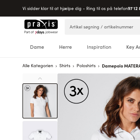
97 12 
Vi sidder klar til at hjælpe dig - Ring til os på telefon
Skip to Content
Artikel søgning / artikelnummer
Dame
Herre
Inspiration
Key A
Alle Kategorien
Shirts
Poloshirts
Damepolo MATERA, 