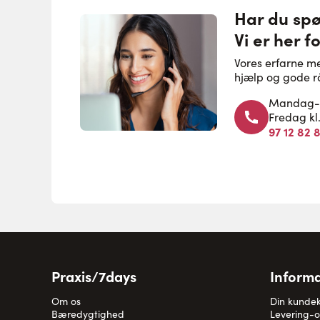
Har du sp
Vi er her fo
Vores erfarne m
hjælp og gode r
Mandag-to
Fredag kl
97 12 82 
Praxis/7days
Informa
Om os
Din kunde
Bæredygtighed
Levering-