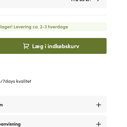
lager!
Levering ca. 2-3 hverdage
Læg i indkøbskurv
/7days kvalitet
rm
eanvisning