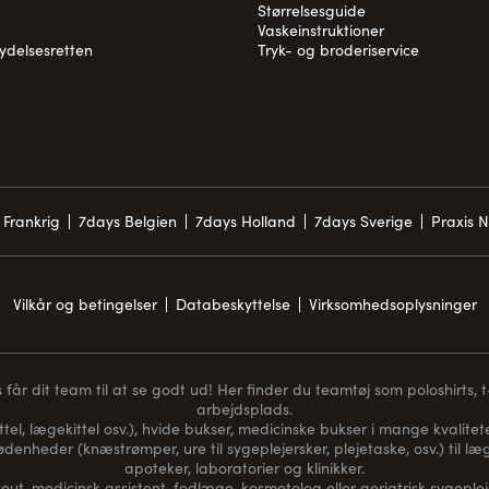
Størrelsesguide
Vaskeinstruktioner
rydelsesretten
Tryk- og broderiservice
 Frankrig
7days Belgien
7days Holland
7days Sverige
Praxis 
Vilkår og betingelser
Databeskyttelse
Virksomhedsoplysninger
får dit team til at se godt ud! Her finder du teamtøj som poloshirts, t-s
arbejdsplads.
ttel, lægekittel osv.), hvide bukser, medicinske bukser i mange kvaliteter
nødenheder (
knæstrømper
, ure til sygeplejersker, plejetaske, osv.) til
apoteker, laboratorier og klinikker.
t, medicinsk assistent, fodlæge, kosmetolog eller geriatrisk sygeplej