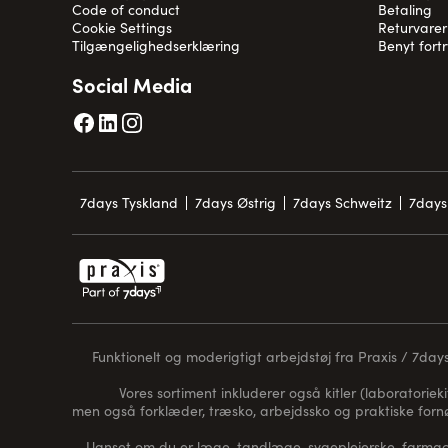
Code of conduct
Betaling
Cookie Settings
Returvarer
Tilgængelighedserklæring
Benyt fort
Social Media
7days Tyskland
7days Østrig
7days Schweitz
7days
Funktionelt og moderigtigt arbejdstøj fra Praxis / 7days 
Vores sortiment inkluderer også kitler (laboratorieki
men også forklæder, træsko, arbejdssko og praktiske for
Uanset om du er læge, tandlæge, sygeplejerske, farmaceu