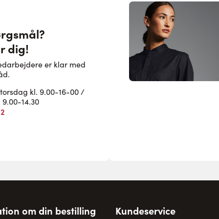
ørgsmål?
r dig!
edarbejdere er klar med
åd.
rsdag kl. 9.00-16-00 /
. 9.00-14.30
82
tion om din bestilling
Kundeservice