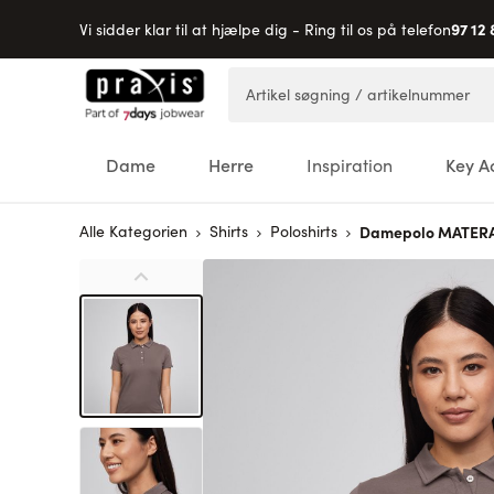
97 12 
Vi sidder klar til at hjælpe dig - Ring til os på telefon
Skip to Content
Artikel søgning / artikelnummer
Dame
Herre
Inspiration
Key A
Alle Kategorien
Shirts
Poloshirts
Damepolo MATERA,