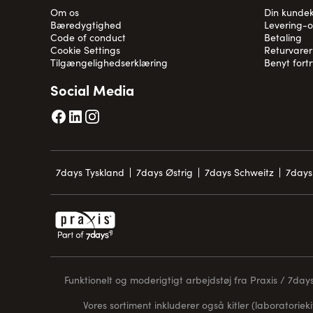
Om os
Din kunde
Bæredygtighed
Levering-
Code of conduct
Betaling
Cookie Settings
Returvarer
Tilgængelighedserklæring
Benyt fort
Social Media
7days Tyskland
7days Østrig
7days Schweitz
7days
Funktionelt og moderigtigt arbejdstøj fra Praxis / 7days 
Vores sortiment inkluderer også kitler (laboratorieki