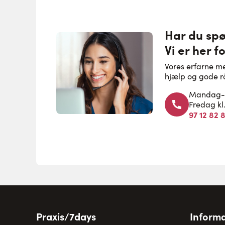
Har du sp
Vi er her fo
Vores erfarne m
hjælp og gode r
Mandag-to
Fredag kl
97 12 82 
Praxis/7days
Informa