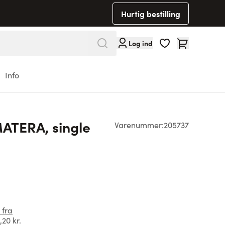
Hurtig bestilling
Cart
Log ind
Info
ATERA, single
Varenummer:
205737
 fra
,20 kr.