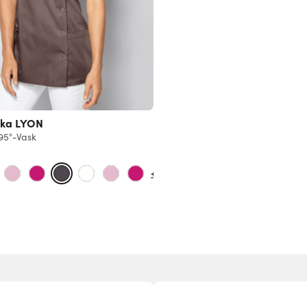
ka LYON
95°-Vask
+23