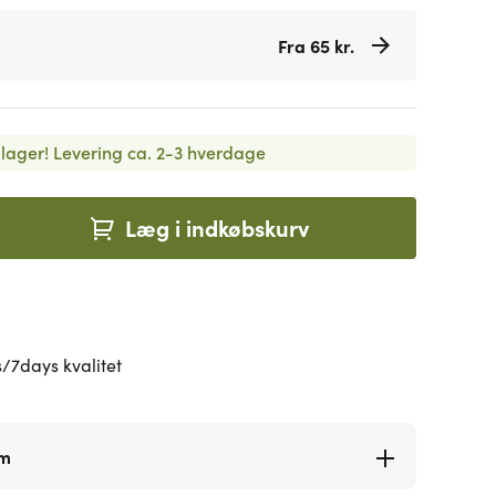
Fra 65 kr.
lager!
Levering ca. 2-3 hverdage
Læg i indkøbskurv
/7days kvalitet
rm