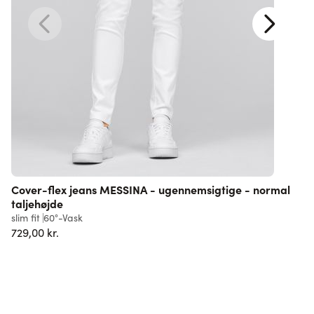
Cover-flex jeans MESSINA - ugennemsigtige - normal
taljehøjde
l
slim fit
60°-Vask
5
729,00 kr.