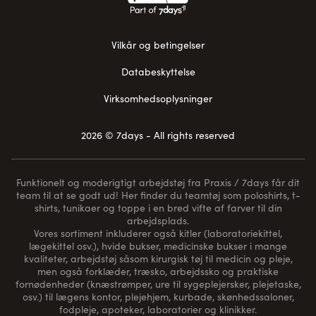
Vilkår og betingelser
Databeskyttelse
Virksomhedsoplysninger
2026 © 7days - All rights reserved
Funktionelt og moderigtigt arbejdstøj fra Praxis / 7days får dit
team til at se godt ud! Her finder du teamtøj som poloshirts, t-
shirts, tunikaer og toppe i en bred vifte af farver til din
arbejdsplads.
Vores sortiment inkluderer også kitler (laboratoriekittel,
lægekittel osv.), hvide bukser, medicinske bukser i mange
kvaliteter, arbejdstøj såsom kirurgisk tøj til medicin og pleje,
men også forklæder, træsko, arbejdssko og praktiske
fornødenheder (
knæstrømper
, ure til sygeplejersker, plejetaske,
osv.) til lægens kontor, plejehjem, kurbade, skønhedssaloner,
fodpleje, apoteker, laboratorier og klinikker.