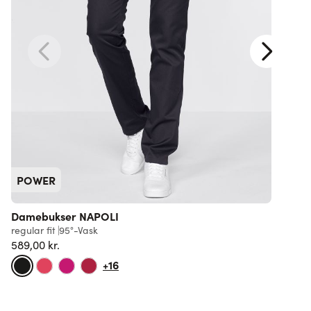
POWER
Damebukser NAPOLI
regular fit
95°-Vask
s
589,00 kr.
6
+16