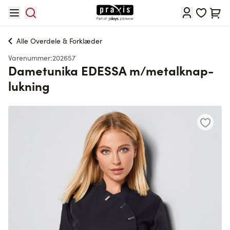
Skip to Content
Cart
Alle
Overdele & Forklæder
Varenummer:
202657
Dametunika EDESSA m/metalknap-
lukning