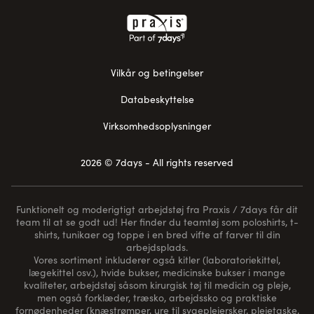
Vilkår og betingelser
Databeskyttelse
Virksomhedsoplysninger
2026 © 7days - All rights reserved
Funktionelt og moderigtigt arbejdstøj fra Praxis / 7days får dit
team til at se godt ud! Her finder du teamtøj som poloshirts, t-
shirts, tunikaer og toppe i en bred vifte af farver til din
arbejdsplads.
Vores sortiment inkluderer også kitler (laboratoriekittel,
lægekittel osv.), hvide bukser, medicinske bukser i mange
kvaliteter, arbejdstøj såsom kirurgisk tøj til medicin og pleje,
men også forklæder, træsko, arbejdssko og praktiske
fornødenheder (
knæstrømper
, ure til sygeplejersker, plejetaske,