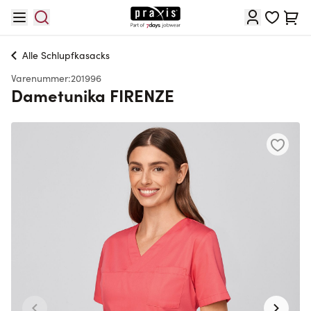
Skip to Content
Cart
Alle
Schlupfkasacks
Varenummer:
201996
Dametunika FIRENZE