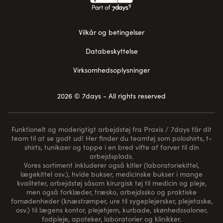
Vilkår og betingelser
Databeskyttelse
Virksomhedsoplysninger
2026 © 7days - All rights reserved
Funktionelt og moderigtigt arbejdstøj fra Praxis / 7days får dit
team til at se godt ud! Her finder du teamtøj som poloshirts, t-
shirts, tunikaer og toppe i en bred vifte af farver til din
arbejdsplads.
Vores sortiment inkluderer også kitler (laboratoriekittel,
lægekittel osv.), hvide bukser, medicinske bukser i mange
kvaliteter, arbejdstøj såsom kirurgisk tøj til medicin og pleje,
men også forklæder, træsko, arbejdssko og praktiske
fornødenheder (
knæstrømper
, ure til sygeplejersker, plejetaske,
osv.) til lægens kontor, plejehjem, kurbade, skønhedssaloner,
fodpleje, apoteker, laboratorier og klinikker.