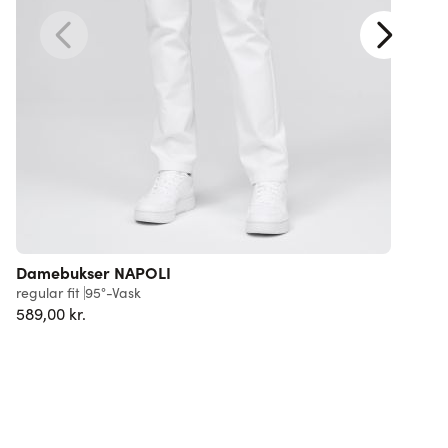
Damebukser NAPOLI
regular fit
95°-Vask
s
589,00 kr.
3