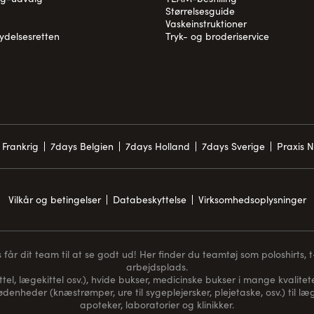
Størrelsesguide
Vaskeinstruktioner
rydelsesretten
Tryk- og broderiservice
 Frankrig
7days Belgien
7days Holland
7days Sverige
Praxis 
Vilkår og betingelser
Databeskyttelse
Virksomhedsoplysninger
får dit team til at se godt ud! Her finder du teamtøj som poloshirts, t-s
arbejdsplads.
ttel, lægekittel osv.), hvide bukser, medicinske bukser i mange kvaliteter
nødenheder (
knæstrømper
, ure til sygeplejersker, plejetaske, osv.) til
apoteker, laboratorier og klinikker.