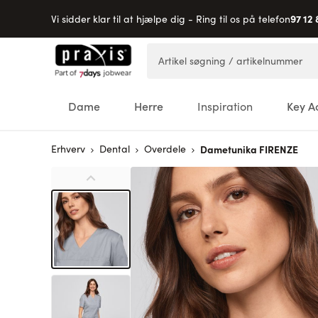
97 12 
Vi sidder klar til at hjælpe dig - Ring til os på telefon
Skip to Content
Artikel søgning / artikelnummer
Dame
Herre
Inspiration
Key A
Erhverv
Dental
Overdele
Dametunika FIRENZE