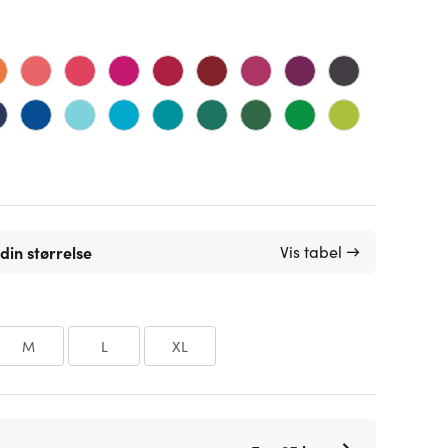
din størrelse
Vis tabel →
M
L
XL