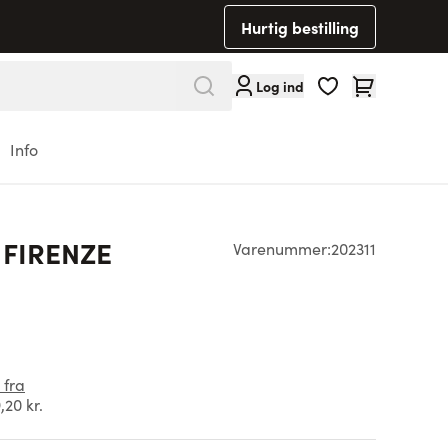
Hurtig bestilling
Cart
Log ind
Info
 FIRENZE
Varenummer:
202311
 fra
,20 kr.