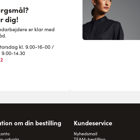
ørgsmål?
r dig!
edarbejdere er klar med
åd.
rsdag kl. 9.00-16-00 /
. 9.00-14.30
82
tion om din bestilling
Kundeservice
konto
Nyhedsmail
og-udvalg
TEAM-bestilling