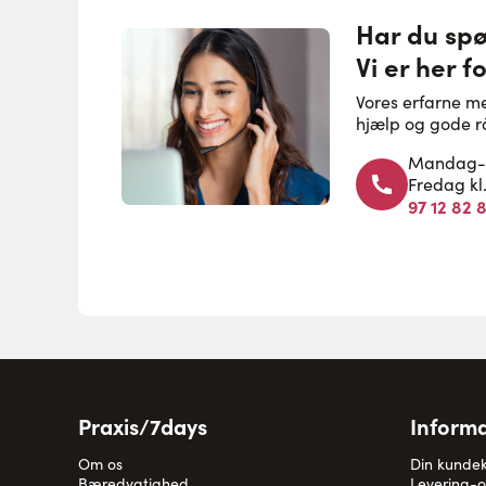
Har du sp
Vi er her fo
Vores erfarne m
hjælp og gode r
Mandag-to
Fredag kl
97 12 82 
Praxis/7days
Informa
Om os
Din kunde
Bæredygtighed
Levering-