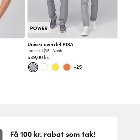
POWER
Unisex overdel PISA
Lyocel
loose fit
95°-Vask
loose fit
549,00 kr.
Fra
449,
+25
Få 100 kr. rabat som tak!