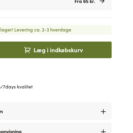
Fra 65 kr.
lager!
Levering ca. 2-3 hverdage
Læg i indkøbskurv
/7days kvalitet
rm
eanvisning