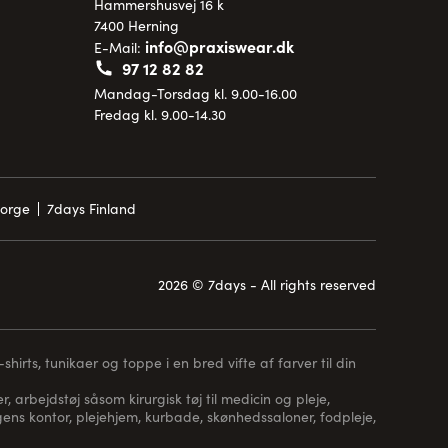
Hammershusvej 16 k
7400 Herning
info@praxiswear.dk
E-Mail:
97 12 82 82
Mandag-Torsdag kl. 9.00-16.00
Fredag kl. 9.00-14.30
Norge
7days Finland
2026 © 7days - All rights reserved
hirts, tunikaer og toppe i en bred vifte af farver til din
, arbejdstøj såsom kirurgisk tøj til medicin og pleje,
 lægens kontor, plejehjem, kurbade, skønhedssaloner, fodpleje,