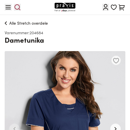
Skip to Content
Cart
Alle
Stretch overdele
Varenummer:
204684
Dametunika