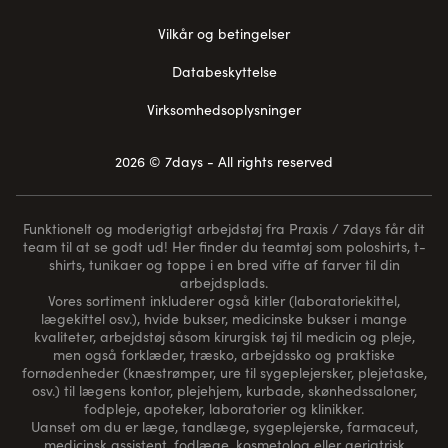
Vilkår og betingelser
Databeskyttelse
Virksomhedsoplysninger
2026 © 7days - All rights reserved
Funktionelt og moderigtigt arbejdstøj fra Praxis / 7days får dit
team til at se godt ud! Her finder du teamtøj som poloshirts, t-
shirts, tunikaer og toppe i en bred vifte af farver til din
arbejdsplads.
Vores sortiment inkluderer også kitler (laboratoriekittel,
lægekittel osv.), hvide bukser, medicinske bukser i mange
kvaliteter, arbejdstøj såsom kirurgisk tøj til medicin og pleje,
men også forklæder, træsko, arbejdssko og praktiske
fornødenheder (
knæstrømper
, ure til sygeplejersker, plejetaske,
osv.) til lægens kontor, plejehjem, kurbade, skønhedssaloner,
fodpleje, apoteker, laboratorier og klinikker.
Uanset om du er læge, tandlæge, sygeplejerske, farmaceut,
medicinsk assistent, fodlæge, kosmetolog eller geriatrisk