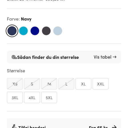
Navy
Farve
:
Sådan finder du din størrelse
Vis tabel →
Størrelse
XS
S
M
L
XL
XXL
3XL
4XL
5XL
Tilføj broderi
Fra 65 kr.