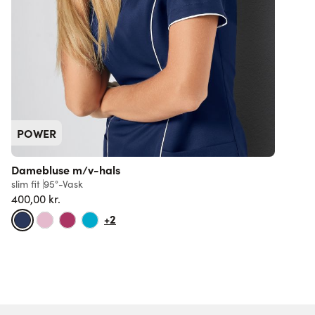
POWER
Damebluse m/v-hals
slim fit
95°-Vask
400,00 kr.
Normalpris
+2