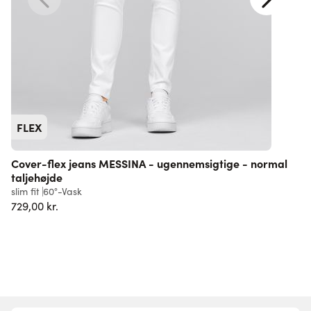
FLEX
Cover-flex jeans MESSINA - ugennemsigtige - normal
taljehøjde
l
slim fit
60°-Vask
5
729,00 kr.