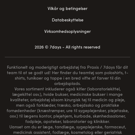
Vilkår og betingelser
Databeskyttelse
Virksomhedsoplysninger
2026 © 7days - All rights reserved
Funktionelt og moderigtigt arbejdstøj fra Praxis / 7days får dit
team til at se godt ud! Her finder du teamtøj som poloshirts, t-
shirts, tunikaer og toppe i en bred vifte af farver til din
arbejdsplads.
Vores sortiment inkluderer også kitler (laboratoriekittel,
lægekittel osv.), hvide bukser, medicinske bukser i mange
kvaliteter, arbejdstøj såsom kirurgisk tøj til medicin og pleje,
men også forklæder, træsko, arbejdssko og praktiske
fornødenheder (
knæstrømper
, ure til sygeplejersker, plejetaske,
osv.) til lægens kontor, plejehjem, kurbade, skønhedssaloner,
fodpleje, apoteker, laboratorier og klinikker.
Uanset om du er læge, tandlæge, sygeplejerske, farmaceut,
medicinsk assistent, fodlæge, kosmetolog eller geriatrisk