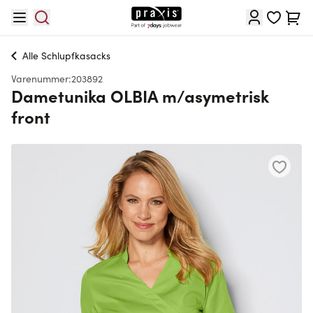
Skip to Content
Cart
Alle
Schlupfkasacks
Varenummer:
203892
Dametunika OLBIA m/asymetrisk
front