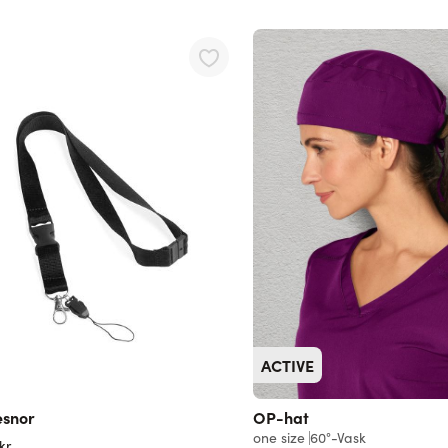
ACTIVE
esnor
OP-hat
one size
60°-Vask
kr.