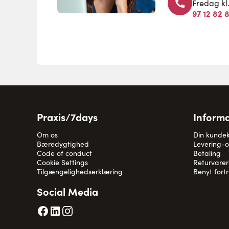
Fredag kl
97 12 82 
Praxis/7days
Informa
Om os
Din kunde
Bæredygtighed
Levering-
Code of conduct
Betaling
Cookie Settings
Returvarer
Tilgængelighedserklæring
Benyt fort
Social Media