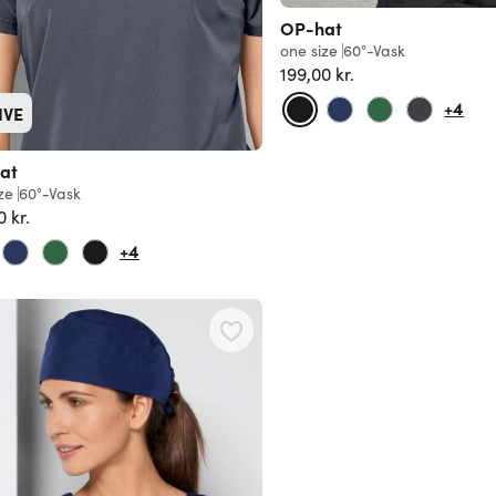
OP-hat
one size
60°-Vask
199,00 kr.
+4
IVE
at
ze
60°-Vask
0 kr.
+4