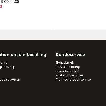
. 9.00-14.30
82
tion om din bestilling
Kundeservice
konto
Nyhedsmail
og-udvalg
TEAM-bestilling
Størrelsesguide
Vaskeinstruktioner
rydelsesretten
Tryk- og broderiservice