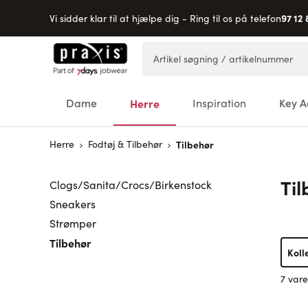
97 12 
Vi sidder klar til at hjælpe dig - Ring til os på telefon
Skip to Content
Artikel søgning / artikelnummer
Dame
Herre
Inspiration
Key A
Herre
Fodtøj & Tilbehør
Tilbehør
Ti
Clogs/Sanita/Crocs/Birkenstock
Sneakers
Strømper
Tilbehør
Koll
7 vare