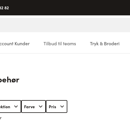
82 82
ccount Kunder
Tilbud til teams
Tryk & Broderi
lbehør
ektion
Farve
Pris
r