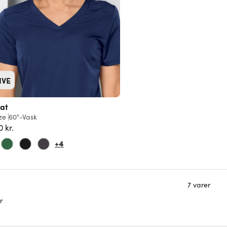
IVE
at
ze
60°-Vask
0 kr.
+4
7
varer
r