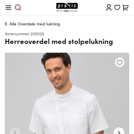
Skip to Content
Cart
Alle
Overdele med lukning
Varenummer:
205020
Herreoverdel med stolpelukning