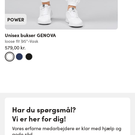
POWER
Unisex bukser GENOVA
U
loose fit
95°-Vask
r
579,00 kr.
6
Har du spørgsmål?
Vi er her for dig!
Vores erfarne medarbejdere er klar med hjælp og
gode råd.