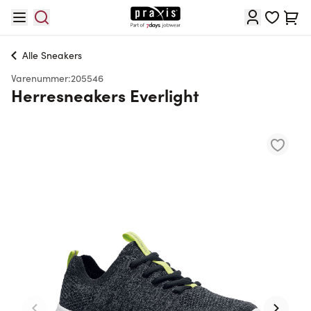
Skip to Content
Cart
Alle
Sneakers
Varenummer:
205546
Herresneakers Everlight