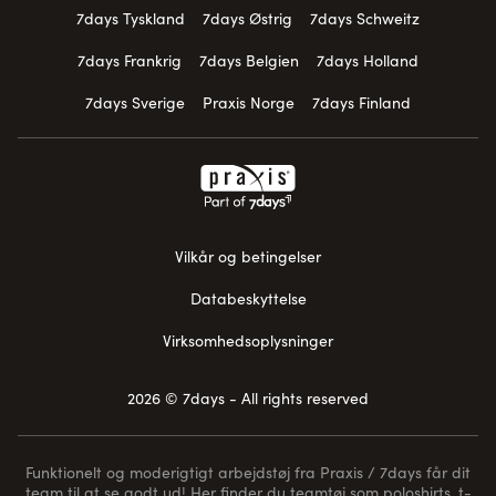
7days Tyskland
7days Østrig
7days Schweitz
7days Frankrig
7days Belgien
7days Holland
7days Sverige
Praxis Norge
7days Finland
Vilkår og betingelser
Databeskyttelse
Virksomhedsoplysninger
2026 © 7days - All rights reserved
Funktionelt og moderigtigt arbejdstøj fra Praxis / 7days får dit
team til at se godt ud! Her finder du teamtøj som poloshirts, t-