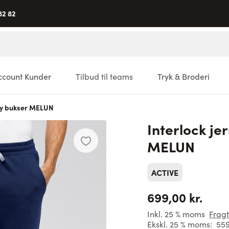
82 82
ccount Kunder
Tilbud til teams
Tryk & Broderi
sey bukser MELUN
Interlock je
MELUN
ACTIVE
699,00 kr.
Inkl. 25 % moms
Fragt
Ekskl. 25 % moms:
559