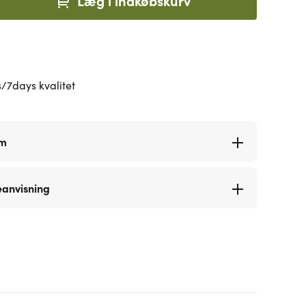
Læg i indkøbskurv
/7days kvalitet
rm
eanvisning