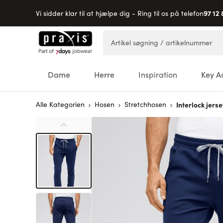
97 12 
Vi sidder klar til at hjælpe dig - Ring til os på telefon
Skip to Content
Artikel søgning / artikelnummer
Dame
Herre
Inspiration
Key A
Alle Kategorien
Hosen
Stretchhosen
Interlock jer