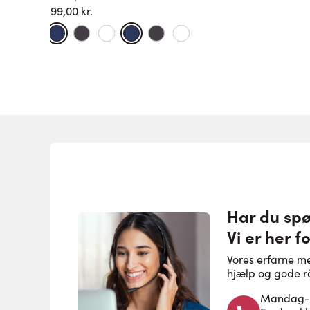
599,00 kr.
Har du sp
Vi er her fo
Vores erfarne m
hjælp og gode r
Mandag-to