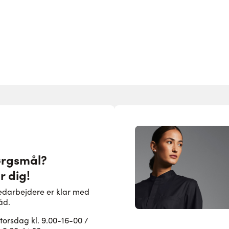
ørgsmål?
r dig!
edarbejdere er klar med
åd.
rsdag kl. 9.00-16-00 /