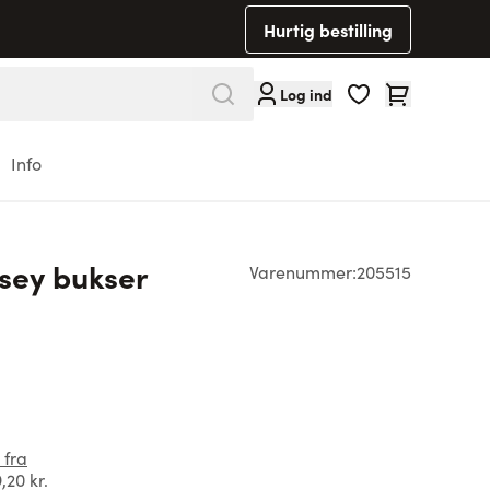
Hurtig bestilling
Cart
Log ind
Info
rsey bukser
Varenummer:
205515
 fra
,20 kr.