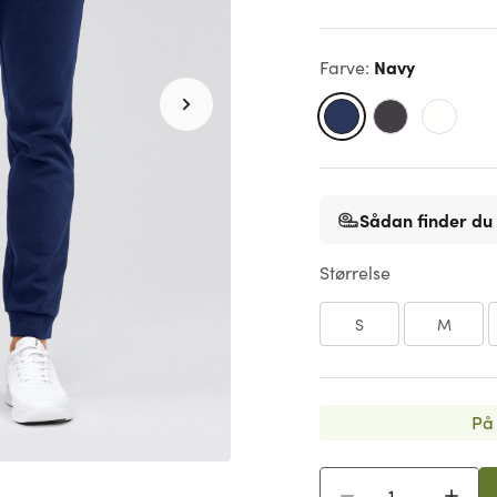
Navy
Farve
:
Sådan finder du 
Størrelse
S
M
På 