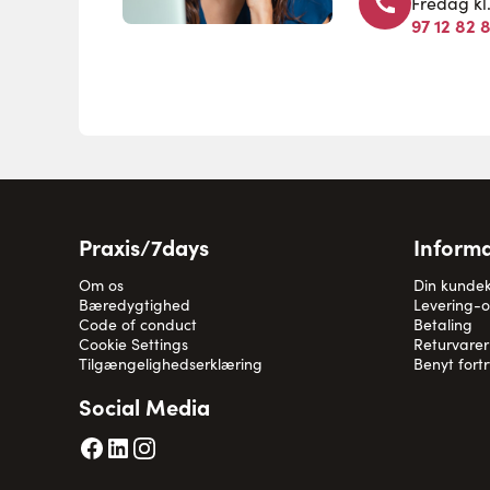
Fredag kl
97 12 82 
Praxis/7days
Informa
Om os
Din kunde
Bæredygtighed
Levering-
Code of conduct
Betaling
Cookie Settings
Returvarer
Tilgængelighedserklæring
Benyt fort
Social Media