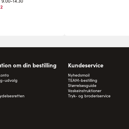
. 9.00-14.30
82
tion om din bestilling
Kundeservice
konto
Nyhedsmail
og-udvalg
TEAM-bestilling
Størrelsesguide
Vaskeinstruktioner
rydelsesretten
Tryk- og broderiservice