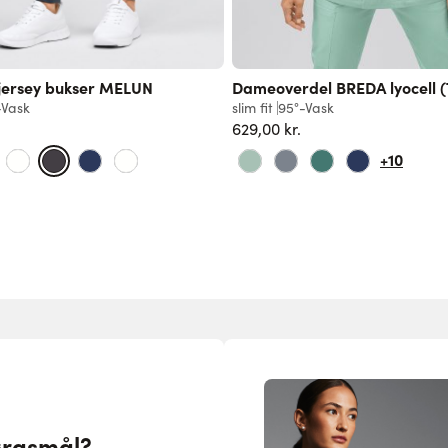
 jersey bukser MELUN
Dameoverdel BREDA lyocell 
-Vask
slim fit
95°-Vask
629,00 kr.
+10
ørgsmål?