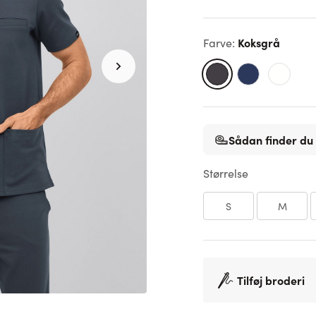
Koksgrå
Farve
:
Sådan finder du 
Størrelse
S
M
Tilføj broderi