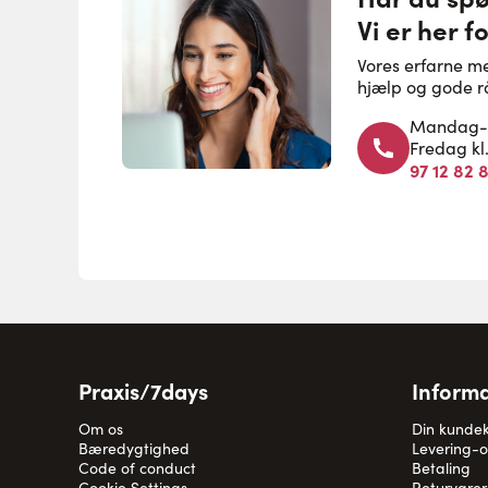
Vi er her fo
Vores erfarne m
hjælp og gode r
Mandag-to
Fredag kl
97 12 82 
Praxis/7days
Informa
Om os
Din kunde
Bæredygtighed
Levering-
Code of conduct
Betaling
Cookie Settings
Returvarer