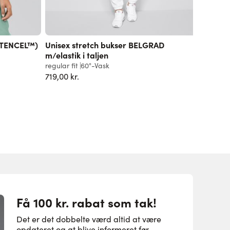
(TENCEL™)
Unisex stretch bukser BELGRAD
Unisex 
m/elastik i taljen
(TENCE
regular fit
60°-Vask
slim fit
9
719,00 kr.
629,00 k
Få 100 kr. rabat som tak!
Det er det dobbelte værd altid at være
opdateret og at blive informeret før