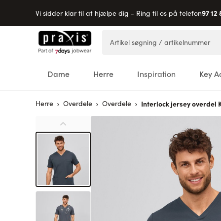
97 12 
Vi sidder klar til at hjælpe dig - Ring til os på telefon
Skip to Content
Artikel søgning / artikelnummer
Dame
Herre
Inspiration
Key A
Herre
Overdele
Overdele
Interlock jersey overdel