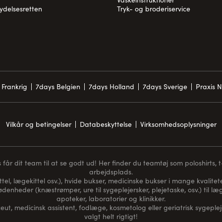
rydelsesretten
Tryk- og broderiservice
 Frankrig
7days Belgien
7days Holland
7days Sverige
Praxis 
Vilkår og betingelser
Databeskyttelse
Virksomhedsoplysninger
får dit team til at se godt ud! Her finder du teamtøj som poloshirts, t-s
arbejdsplads.
ttel, lægekittel osv.), hvide bukser, medicinske bukser i mange kvaliteter
nødenheder (
knæstrømper
, ure til sygeplejersker, plejetaske, osv.) til
apoteker, laboratorier og klinikker.
t, medicinsk assistent, fodlæge, kosmetolog eller geriatrisk sygeplej
valgt helt rigtigt!