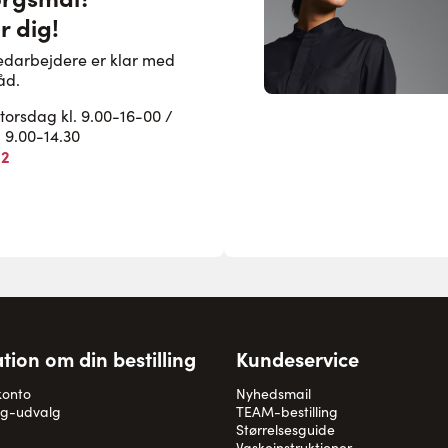
r dig!
edarbejdere er klar med
åd.
rsdag kl. 9.00-16-00 /
. 9.00-14.30
82
tion om din bestilling
Kundeservice
konto
Nyhedsmail
og-udvalg
TEAM-bestilling
Størrelsesguide
Vaskeinstruktioner