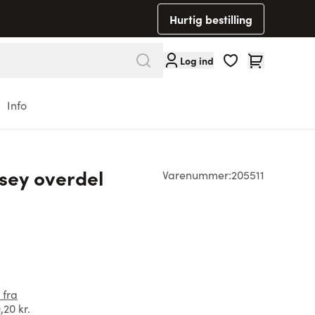
Hurtig bestilling
Cart
Log ind
Info
rsey overdel
Varenummer:
205511
 fra
,20 kr.