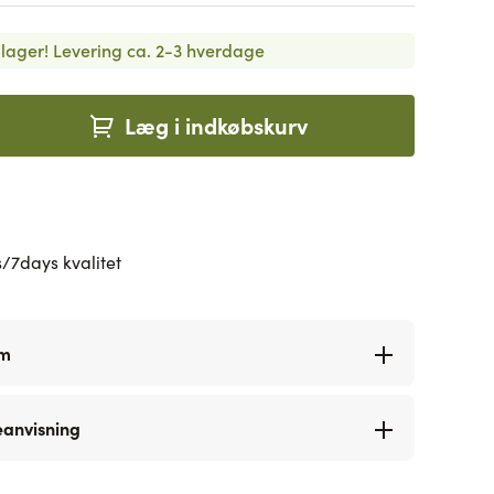
lager!
Levering ca. 2-3 hverdage
Læg i indkøbskurv
/7days kvalitet
rm
eanvisning