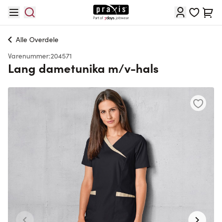
Skip to Content
Cart
Alle
Overdele
Varenummer:
204571
Lang dametunika m/v-hals