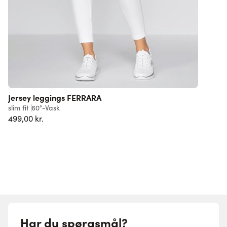
Jersey leggings FERRARA
J
slim fit
60°-Vask
r
499,00 kr.
6
Har du spørgsmål?