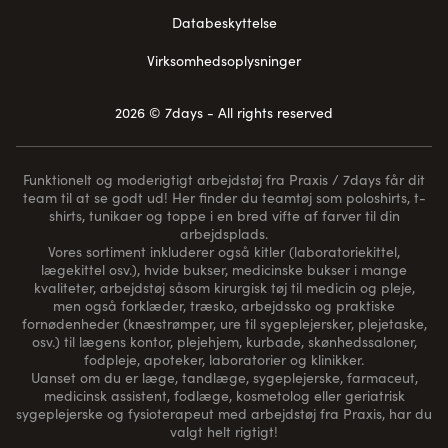
Databeskyttelse
Virksomhedsoplysninger
2026 © 7days - All rights reserved
Funktionelt og moderigtigt arbejdstøj fra Praxis / 7days får dit
team til at se godt ud! Her finder du teamtøj som poloshirts, t-
shirts, tunikaer og toppe i en bred vifte af farver til din
arbejdsplads.
Vores sortiment inkluderer også kitler (laboratoriekittel,
lægekittel osv.), hvide bukser, medicinske bukser i mange
kvaliteter, arbejdstøj såsom kirurgisk tøj til medicin og pleje,
men også forklæder, træsko, arbejdssko og praktiske
fornødenheder (
knæstrømper
, ure til sygeplejersker, plejetaske,
osv.) til lægens kontor, plejehjem, kurbade, skønhedssaloner,
fodpleje, apoteker, laboratorier og klinikker.
Uanset om du er læge, tandlæge, sygeplejerske, farmaceut,
medicinsk assistent, fodlæge, kosmetolog eller geriatrisk
sygeplejerske og fysioterapeut med arbejdstøj fra Praxis, har du
valgt helt rigtigt!