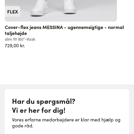
FLEX
Cover-flex jeans MESSINA - ugennemsigtige - normal
taljehøjde
r
slim fit
60°-Vask
4
729,00 kr.
Har du spørgsmål?
Vi er her for dig!
Vores erfarne medarbejdere er klar med hjælp og
gode råd.