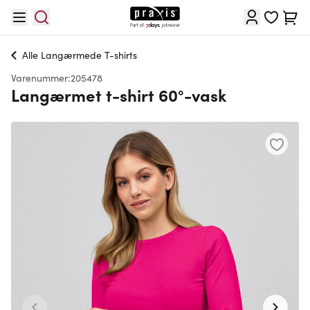
Skip to Content
Cart
Alle
Langærmede T-shirts
Varenummer:
205478
Langærmet t-shirt 60°-vask