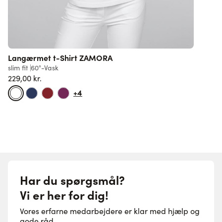
Langærmet t-Shirt ZAMORA
L
slim fit
60°-Vask
s
229,00 kr.
F
+4
Har du spørgsmål?
Vi er her for dig!
Vores erfarne medarbejdere er klar med hjælp og
gode råd.