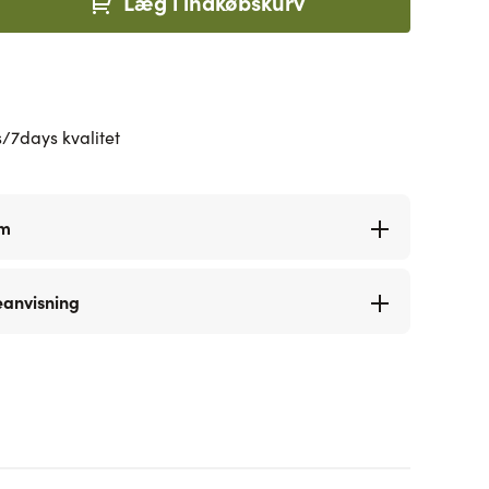
Læg i indkøbskurv
/7days kvalitet
rm
eanvisning