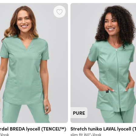
 using the tab key. You can skip the carousel or go straight to carouse
PURE
del BREDA lyocell (TENCEL™)
Stretch tunika LAVAL lyocell
-Vask
slim fit
60°-Vask