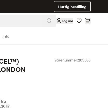
Hurtig bestilling
Cart
Log ind
Info
NCEL™)
Varenummer:
205635
 LONDON
 fra
,20 kr.