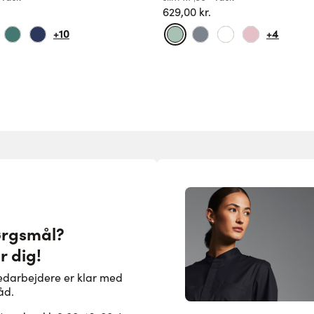
629,00 kr.
+10
+4
ørgsmål?
r dig!
edarbejdere er klar med
åd.