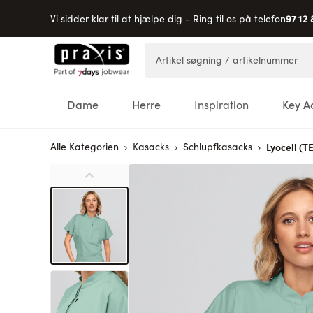
97 12 
Vi sidder klar til at hjælpe dig - Ring til os på telefon
Skip to Content
Artikel søgning / artikelnummer
Dame
Herre
Inspiration
Key A
Alle Kategorien
Kasacks
Schlupfkasacks
Lyocell 