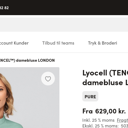
82 82
ccount Kunder
Tilbud til teams
Tryk & Broderi
(TENCEL™) damebluse LONDON
Lyocell (TE
damebluse
PURE
629,00 kr.
Fra
Inkl. 25 % moms
Fragt
Ekskl. 25 % moms:
503