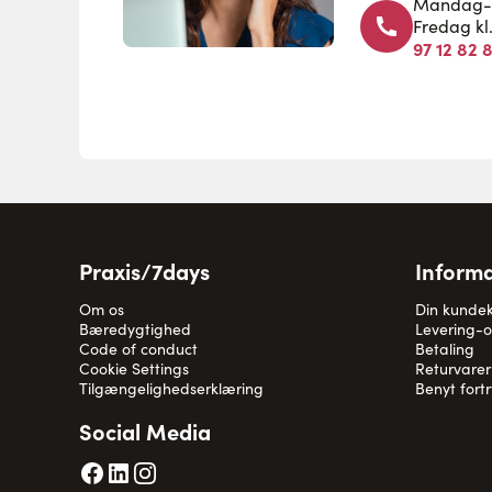
Mandag-to
Fredag kl
97 12 82 
Praxis/7days
Informa
Om os
Din kunde
Bæredygtighed
Levering-
Code of conduct
Betaling
Cookie Settings
Returvarer
Tilgængelighedserklæring
Benyt fort
Social Media