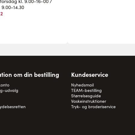
rsdag kl. 9.00-16-00 /
. 9.00-14.30
82
tion om din bestilling
Kundeservice
konto
Nyhedsmail
og-udvalg
TEAM-bestilling
Størrelsesguide
Vaskeinstruktioner
rydelsesretten
Tryk- og broderiservice