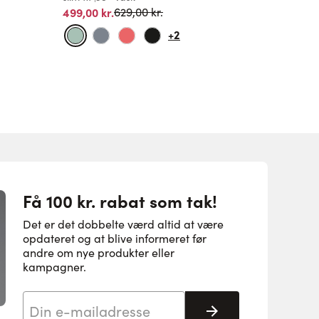
Normalpris
499,00 kr.
regular f
629,00 kr.
629,00 k
+2
Få 100 kr. rabat som tak!
Det er det dobbelte værd altid at være
opdateret og at blive informeret før
andre om nye produkter eller
kampagner.
E-mail adresse
Tilmeld her