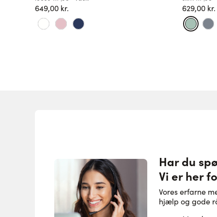
649,00 kr.
629,00 kr.
Har du sp
Vi er her fo
Vores erfarne m
hjælp og gode r