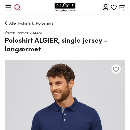
Skip to Content
Cart
Alle
T-shirts & Poloshirts
Varenummer:
204481
Poloshirt ALGIER, single jersey -
langærmet