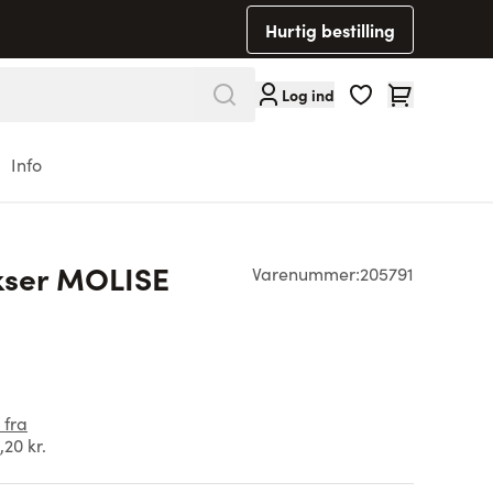
Hurtig bestilling
Cart
Log ind
Info
kser MOLISE
Varenummer:
205791
 fra
,20 kr.