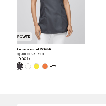
POWER
Dameoverdel ROMA
regular fit
95°-Vask
519,00 kr.
+22