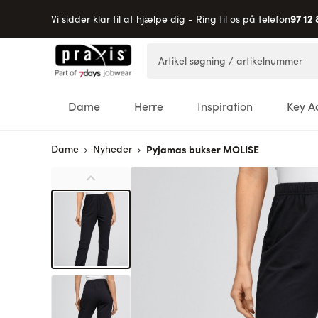
97 12 
Vi sidder klar til at hjælpe dig - Ring til os på telefon
Skip to Content
Artikel søgning / artikelnummer
Dame
Herre
Inspiration
Key A
Dame
Nyheder
Pyjamas bukser MOLISE