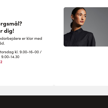
ørgsmål?
r dig!
edarbejdere er klar med
åd.
rsdag kl. 9.00-16-00 /
. 9.00-14.30
82