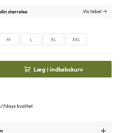
din størrelse
Vis tabel →
M
L
XL
XXL
Læg i indkøbskurv
/7days kvalitet
rm