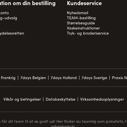
tion om din bestilling
Kundeservice
konto
Nyhedsmail
og-udvalg
TEAM-bestilling
Størrelsesguide
Vaskeinstruktioner
rydelsesretten
Tryk- og broderiservice
 Frankrig
7days Belgien
7days Holland
7days Sverige
Praxis 
Vilkår og betingelser
Databeskyttelse
Virksomhedsoplysninger
får dit team til at se godt ud! Her finder du teamtøj som poloshirts, t-s
arbejdsplads.