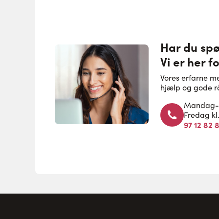
Har du sp
Vi er her fo
Vores erfarne m
hjælp og gode r
Mandag-to
Fredag kl
97 12 82 