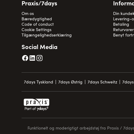
Praxis/7days
Informa
Om os
Din kunde
Bæredygtighed
Levering-
Code of conduct
Betaling
Cookie Settings
Returvarer
Tilgængelighedserklæring
Benyt fort
Social Media
7days Tyskland
7days Østrig
7days Schweitz
7days
Funktionelt og moderigtigt arbejdstøj fra Praxis / 7days 