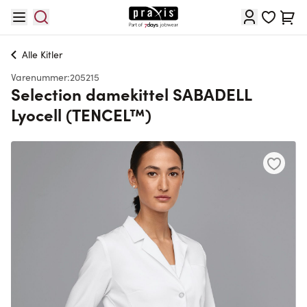
Skip to Content
Cart
Alle
Kitler
Varenummer:
205215
Selection damekittel SABADELL
Lyocell (TENCEL™)