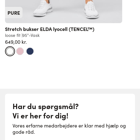
PURE
Stretch bukser ELDA lyocell (TENCEL™)
loose fit
95°-Vask
s
649,00 kr.
6
Har du spørgsmål?
Vi er her for dig!
Vores erfarne medarbejdere er klar med hjælp og
gode råd.