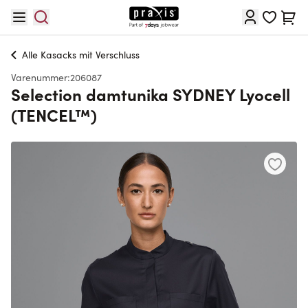
Skip to Content
Cart
Alle
Kasacks mit Verschluss
Varenummer:
206087
Selection damtunika SYDNEY Lyocell
(TENCEL™)