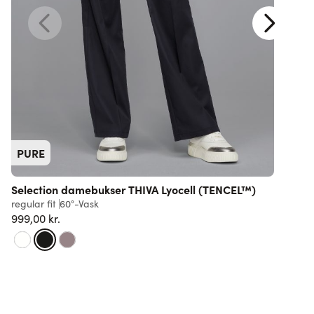
PURE
Selection damebukser THIVA Lyocell (TENCEL™)
S
regular fit
60°-Vask
r
999,00 kr.
9