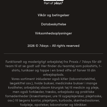
Vilkår og betingelser
Databeskyttelse
Virksomhedsoplysninger
2026 © 7days - All rights reserved
Funktionelt og moderigtigt arbejdstøj fra Praxis / 7days får dit
team til at se godt ud! Her finder du teamtøj som poloshirts, t-
shirts, tunikaer og toppe i en bred vifte af farver til din
arbejdsplads.
Vores sortiment inkluderer også kitler (laboratoriekittel,
lægekittel osv.), hvide bukser, medicinske bukser i mange
kvaliteter, arbejdstøj såsom kirurgisk tøj til medicin og pleje,
men også forklæder, træsko, arbejdssko og praktiske
fornødenheder (
knæstrømper
, ure til sygeplejersker, plejetaske,
osv.) til lægens kontor, plejehjem, kurbade, skønhedssaloner,
fodpleje, apoteker, laboratorier og klinikker.